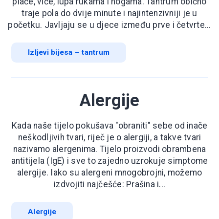
plače, viče, lupa rukama i nogama. Tantrum obično
traje pola do dvije minute i najintenzivniji je u
početku. Javljaju se u djece između prve i četvrte...
Izljevi bijesa – tantrum
Alergije
Kada naše tijelo pokušava "obraniti" sebe od inače
neškodljivih tvari, riječ je o alergiji, a takve tvari
nazivamo alergenima. Tijelo proizvodi obrambena
antitijela (IgE) i sve to zajedno uzrokuje simptome
alergije. Iako su alergeni mnogobrojni, možemo
izdvojiti najčešće: Prašina i...
Alergije