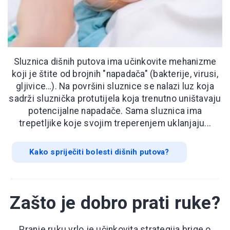
Sluznica dišnih putova ima učinkovite mehanizme
koji je štite od brojnih "napadača" (bakterije, virusi,
gljivice…). Na površini sluznice se nalazi luz koja
sadrži sluznička protutijela koja trenutno uništavaju
potencijalne napadače. Sama sluznica ima
trepetljike koje svojim treperenjem uklanjaju...
Kako spriječiti bolesti dišnih putova?
Zašto je dobro prati ruke?
Pranje ruku vrlo je učinkovita strategija brige o