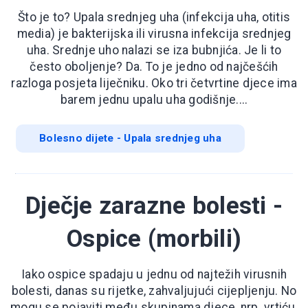
Što je to? Upala srednjeg uha (infekcija uha, otitis
media) je bakterijska ili virusna infekcija srednjeg
uha. Srednje uho nalazi se iza bubnjića. Je li to
često oboljenje? Da. To je jedno od najčešćih
razloga posjeta liječniku. Oko tri četvrtine djece ima
barem jednu upalu uha godišnje....
Bolesno dijete - Upala srednjeg uha
Dječje zarazne bolesti -
Ospice (morbili)
Iako ospice spadaju u jednu od najtežih virusnih
bolesti, danas su rijetke, zahvaljujući cijepljenju. No
mogu se pojaviti među skupinama djece, nrp. vrtiću,