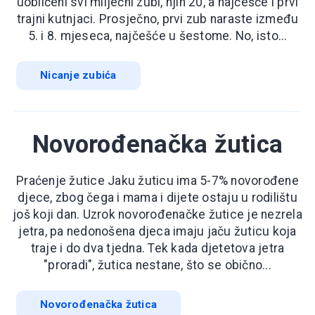
uobličeni svi mliječni zubi, njih 20, a najčešće i prvi
trajni kutnjaci. Prosječno, prvi zub naraste između
5. i 8. mjeseca, najčešće u šestome. No, isto...
Nicanje zubića
Novorođenačka žutica
Praćenje žutice Jaku žuticu ima 5-7% novorođene
djece, zbog čega i mama i dijete ostaju u rodilištu
još koji dan. Uzrok novorođenačke žutice je nezrela
jetra, pa nedonošena djeca imaju jaču žuticu koja
traje i do dva tjedna. Tek kada djetetova jetra
"proradi", žutica nestane, što se obično...
Novorođenačka žutica