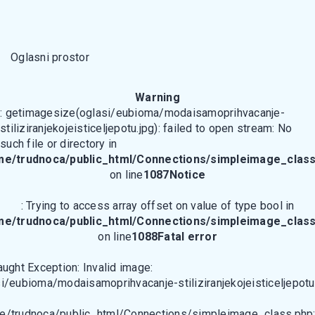
Oglasni prostor
Warning
: getimagesize(oglasi/eubioma/modaisamoprihvacanje-
stiliziranjekojeisticeljepotu.jpg): failed to open stream: No
such file or directory in
me/trudnoca/public_html/Connections/simpleimage_class
on line
1087
Notice
: Trying to access array offset on value of type bool in
me/trudnoca/public_html/Connections/simpleimage_class
on line
1088
Fatal error
aught Exception: Invalid image:
i/eubioma/modaisamoprihvacanje-stiliziranjekojeisticeljepotu
e/trudnoca/public_html/Connections/simpleimage_class.php