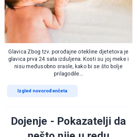
Glavica Zbog tzv. porođajne otekline djetetova je
glavica prva 24 sata izduljena. Kosti su joj meke i
nisu međusobno srasle, kako bi se što bolje
prilagodile...
Izgled novorođenčeta
Dojenje - Pokazatelji da
nešto nije u redu