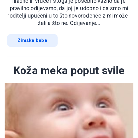
hladno ili vruće i stoga je posebno važno da je
pravilno odijevamo, da joj je udobno i da smo mi
roditelji upućeni u to što novorođenče zimi može i
želi a što ne. Odijevanje...
Zimske bebe
Koža meka poput svile