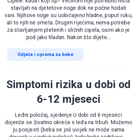
Cipele: kada i koji tip? Većinom nije potrebno ništa
stavljati na djetetove noge dok ne počne hodati
vani. Njihove noge su uobičajeno hladne, poput ruku,
ali to njih ne smeta. Drugim riječima, nema potrebe
za stavljanjem pletenih i sličnih cipela, osim ako je
pod jako hladan. Nakon što dijete...
Odjeća i oprema za bebe
Simptomi rizika u dobi od
6-12 mjeseci
Leđni položaj, sjedenje U dobi od 6 mjeseci
dojenče se živahno okreće s leđa na trbuh. Možemo
ju posjesti (beba se još uvijek ne može sama