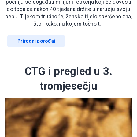
počinju se događati milijuni reakcija koji će dovesti
do toga da nakon 40 tjedana držite u naručju svoju
bebu. Tijekom trudnoće, žensko tijelo savršeno zna,
što i kako, i u kojem točno t...
Prirodni porođaj
CTG i pregled u 3.
tromjesečju