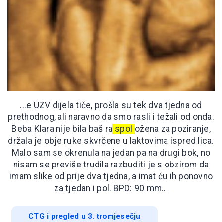
...e UZV dijela tiče, prošla su tek dva tjedna od
prethodnog, ali naravno da smo rasli i težali od onda.
Beba Klara nije bila baš ra
spol
ožena za poziranje,
držala je obje ruke skvrčene u laktovima ispred lica.
Malo sam se okrenula na jedan pa na drugi bok, no
nisam se previše trudila razbuditi je s obzirom da
imam slike od prije dva tjedna, a imat ću ih ponovno
za tjedan i pol. BPD: 90 mm...
CTG i pregled u 3. tromjesečju