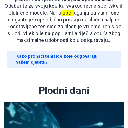
Odaberite za svoju kćerku svakodnevne sportske ili
platnene modele. Na ra
spol
aganju su vam i one
elegantnije koje odlično pristaju na hlače i haljine.
Podstavljene tenisice za hladnije vrijeme Tenisice
su oduvijek bile najpopularnija dječja obuća zbog
maksimalne udobnosti koju osiguravaju...
Kako pronaći tenisice koje odgovaraju
vašem djetetu?
Plodni dani