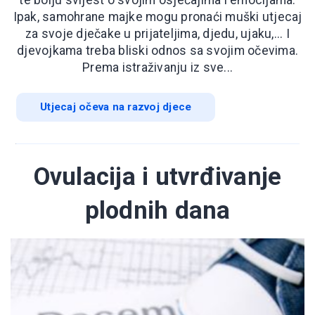
te bolju svijest o svojim osjećajima i emocijama.
Ipak, samohrane majke mogu pronaći muški utjecaj
za svoje dječake u prijateljima, djedu, ujaku,... I
djevojkama treba bliski odnos sa svojim očevima.
Prema istraživanju iz sve...
Utjecaj očeva na razvoj djece
Ovulacija i utvrđivanje
plodnih dana