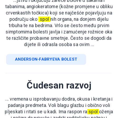
...jstvu i uključuju žareće bolove u šakama i
tabanima, angiokeratome (kožne promjene u obliku
crvenkastih točkica) koji se najčešće pojavljuju na
području oko
spol
nih organa, na donjem dijelu
trbuha te na bedrima. Vrlo se često među prvim
simptomima bolesti javlja i zamućenje rožnice oka
te različite probavne smetnje. Često se dogodi da
dijete ili odrasla osoba sa ovim ...
ANDERSON-FABRYEVA BOLEST
Čudesan razvoj
... vremena u isprobavanju dodira, okusa i kretanja i
padanja predmeta. Voli blagu glazbu i obično voli
pljeskati i ritati se u kadi. Ima raspon ra
spol
oženja
i načina da privuče i zadrži roditeljsku pažnju i