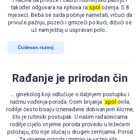
također odgovara na njihova ra
spol
oženja. S 8
mjeseci. Beba se sada počinje nametati, vičući da
privuče pažnju, puzeći i gmizeći po kući, dižući se
uz namještaj u uspravan polo...
Čudesan razvoj
Rađanje je prirodan čin
... ginekolog koji odlučuje o daljnjem postupku i
načinu vođenja poroda. Osim brijanja
spol
ovila,
rodilje često bivaju iznenađene dobivanjem klizme,
što je rutinski postupak. U našim rađaonicama
rodilje cijelo vrijeme poroda provedu u ležećem
položaju, što nije slučaj u drugim zemljama. Porod
Za vrijeme poroda iznimno je važno sta...