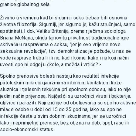
granice globalnog sela.
Živimo u vremenu kad bi sigurniji seks trebao biti osnovna
životna filozofija. Sigurniji, jer sigurno je, kažu stručnjaci, samo
apstinirati. I dok Velika Britanija, prema riječima sociologa
Briana McNaira, skida tajnovitu privatnost tradicionalne igre
skrivača u raspravama o seksu, "jer je ovo vrijeme nove
seksualne revolucije", tzv. demokratizacije požude, u nas se
vode rasprave treba li ili ne, kad i kome, kako i na koji način
uvesti spolni odgoj u škole, a možda i vrtiće?>
Spolno prenosive bolesti nastaju kao rezultat infekcije
patološkim mikroorganizmima intimnim kontaktom kože,
sluznica i tjelesnih tekućina pri spolnom odnosu, iako to nije
jedini način prijenosa. Najčešći su uzročnici virusi i bakterije,
gljivice i paraziti. Najrizičnije od obolijevanja su spolno aktivne
mlađe osobe u dobi od 15 do 25 godina, iako su spolne
infekcije česte u svim dobnim skupinama, jer se uzročnici
lako i neprimjetno prenose, bez obzira na dob, spol, rasu ili
socio-ekonomski status.