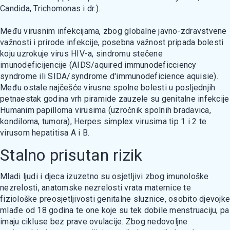
Candida, Trichomonas i dr.).
Među virusnim infekcijama, zbog globalne javno-zdravstvene
važnosti i prirode infekcije, posebna važnost pripada bolesti
koju uzrokuje virus HIV-a, sindromu stečene
imunodeficijencije (AIDS/aquired immunodeficciency
syndrome ili SIDA/syndrome d'immunodeficience aquisie).
Među ostale najčešće virusne spolne bolesti u posljednjih
petnaestak godina vrh piramide zauzele su genitalne infekcije
Humanim papilloma virusima (uzročnik spolnih bradavica,
kondiloma, tumora), Herpes simplex virusima tip 1 i 2 te
virusom hepatitisa A i B.
Stalno prisutan rizik
Mladi ljudi i djeca izuzetno su osjetljivi zbog imunološke
nezrelosti, anatomske nezrelosti vrata maternice te
fiziološke preosjetljivosti genitalne sluznice, osobito djevojke
mlađe od 18 godina te one koje su tek dobile menstruaciju, pa
imaju cikluse bez prave ovulacije. Zbog nedovoljne