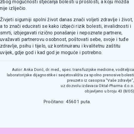
zbog mogućnosti stjecanja bolesti u prošlosti, a koju možda
nije izliječio.
Živjeti sigurniji spolni život danas znači voljeti zdravlje i život,
a to znači educirati se kako izbjeći rizik bolesti, invalidnosti i
smrti, izbjegavati rizično ponašanje i nepoznate partnere,
uvažavati partnerovu osobnost, poštovati sebe, svoje i tuđe
zdravlje, psihu i tijelo, uz kontinuiranu i kvalitetnu zaštitu
uvijek, gdje god i kad god je moguće i potrebno.
Autor: Anka Dorić, dr. med., spec. transfuzijske medicine, voditeljica
laboratorijske dijagnostike i savjetovališta za spolno prenosive bolesti
preuzeto iz casopisa "Vaše zdravlje",
uz dozvolu izdavaca Oktal-Pharma d.o.o.
objavljeno u broju 43 (8/05)
Pročitano: 45601 puta.