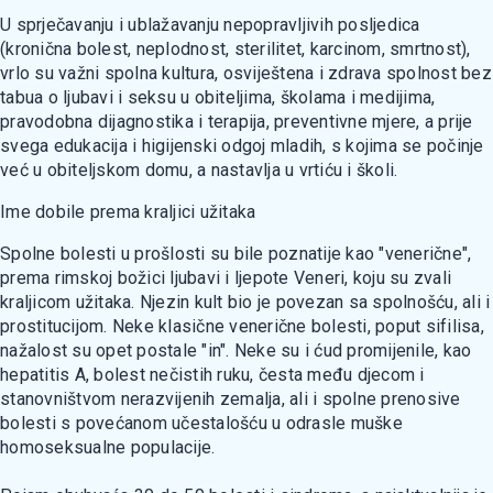
U sprječavanju i ublažavanju nepopravljivih posljedica
(kronična bolest, neplodnost, sterilitet, karcinom, smrtnost),
vrlo su važni spolna kultura, osviještena i zdrava spolnost bez
tabua o ljubavi i seksu u obiteljima, školama i medijima,
pravodobna dijagnostika i terapija, preventivne mjere, a prije
svega edukacija i higijenski odgoj mladih, s kojima se počinje
već u obiteljskom domu, a nastavlja u vrtiću i školi.
Ime dobile prema kraljici užitaka
Spolne bolesti u prošlosti su bile poznatije kao "venerične",
prema rimskoj božici ljubavi i ljepote Veneri, koju su zvali
kraljicom užitaka. Njezin kult bio je povezan sa spolnošću, ali i
prostitucijom. Neke klasične venerične bolesti, poput sifilisa,
nažalost su opet postale "in". Neke su i ćud promijenile, kao
hepatitis A, bolest nečistih ruku, česta među djecom i
stanovništvom nerazvijenih zemalja, ali i spolne prenosive
bolesti s povećanom učestalošću u odrasle muške
homoseksualne populacije.