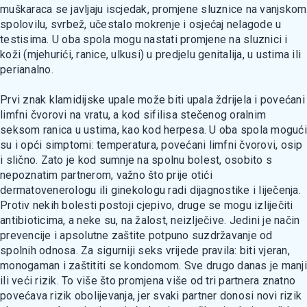
muškaraca se javljaju iscjedak, promjene sluznice na vanjskom
spolovilu, svrbež, učestalo mokrenje i osjećaj nelagode u
testisima. U oba spola mogu nastati promjene na sluznici i
koži (mjehurići, ranice, ulkusi) u predjelu genitalija, u ustima ili
perianalno.
Prvi znak klamidijske upale može biti upala ždrijela i povećani
limfni čvorovi na vratu, a kod sifilisa stečenog oralnim
seksom ranica u ustima, kao kod herpesa. U oba spola mogući
su i opći simptomi: temperatura, povećani limfni čvorovi, osip
i slično. Zato je kod sumnje na spolnu bolest, osobito s
nepoznatim partnerom, važno što prije otići
dermatovenerologu ili ginekologu radi dijagnostike i liječenja.
Protiv nekih bolesti postoji cjepivo, druge se mogu izliječiti
antibioticima, a neke su, na žalost, neizlječive. Jedini je način
prevencije i apsolutne zaštite potpuno suzdržavanje od
spolnih odnosa. Za sigurniji seks vrijede pravila: biti vjeran,
monogaman i zaštititi se kondomom. Sve drugo danas je manji
ili veći rizik. To više što promjena više od tri partnera znatno
povećava rizik obolijevanja, jer svaki partner donosi novi rizik