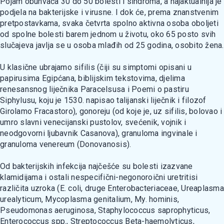
Pojam obuhvaća 30 do 50 bolesti i sindroma, a najaktualnija je
podjela na bakterijske i virusne. I dok će, prema znanstvenim
pretpostavkama, svaka četvrta spolno aktivna osoba oboljeti
od spolne bolesti barem jednom u životu, oko 65 posto svih
slučajeva javlja se u osoba mlađih od 25 godina, osobito žena.
U klasične ubrajamo sifilis (čiji su simptomi opisani u
papirusima Egipćana, biblijskim tekstovima, djelima
renesansnog liječnika Paracelsusa i Poemi o pastiru
Siphylusu, koju je 1530. napisao talijanski liječnik i filozof
Girolamo Fracastoro), gonoreju (od koje je, uz sifilis, bolovao i
umro slavni venecijanski pustolov, svećenik, vojnik i
neodgovorni ljubavnik Casanova), granuloma ingvinale i
granuloma venereum (Donovanosis).
Od bakterijskih infekcija najčešće su bolesti izazvane
klamidijama i ostali nespecifični-negonoroični uretritisi
različita uzroka (E. coli, druge Enterobacteriaceae, Ureaplasma
urealyticum, Mycoplasma genitalium, My. hominis,
Pseudomonas aeruginosa, Staphylococcus saprophyticus,
Enterococcus spp., Streptococcus Beta-haemolyticus,