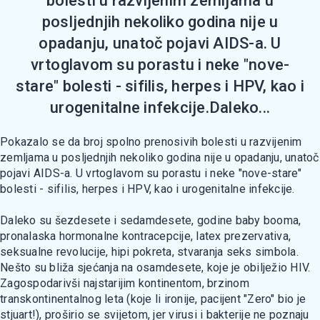
bolesti u razvijenim zemljama u
posljednjih nekoliko godina nije u
opadanju, unatoč pojavi AIDS-a. U
vrtoglavom su porastu i neke "nove-
stare" bolesti - sifilis, herpes i HPV, kao i
urogenitalne infekcije.Daleko...
Pokazalo se da broj spolno prenosivih bolesti u razvijenim
zemljama u posljednjih nekoliko godina nije u opadanju, unatoč
pojavi AIDS-a. U vrtoglavom su porastu i neke "nove-stare"
bolesti - sifilis, herpes i HPV, kao i urogenitalne infekcije.
Daleko su šezdesete i sedamdesete, godine baby booma,
pronalaska hormonalne kontracepcije, latex prezervativa,
seksualne revolucije, hipi pokreta, stvaranja seks simbola.
Nešto su bliža sjećanja na osamdesete, koje je obilježio HIV.
Zagospodarivši najstarijim kontinentom, brzinom
transkontinentalnog leta (koje li ironije, pacijent "Zero" bio je
stjuart!), proširio se svijetom, jer virusi i bakterije ne poznaju