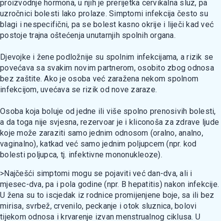
proizvodnje hormona, u njih je prerijetka cervikalna sluz, pa
uzročnici bolesti lako prolaze. Simptomi infekcija često su
blagi i nespecifični, pa se bolest kasno okrije i liječi kad već
postoje trajna oštećenja unutarnjih spolnih organa.
Djevojke i žene podložnije su spolnim infekcijama, a rizik se
povećava sa svakim novim partnerom, osobito zbog odnosa
bez zaštite. Ako je osoba već zaražena nekom spolnom
infekcijom, uvećava se rizik od nove zaraze.
Osoba koja boluje od jedne ili više spolno prenosivih bolesti,
a da toga nije svjesna, rezervoar je i kliconoša za zdrave ljude
koje može zaraziti samo jednim odnosom (oralno, analno,
vaginalno), katkad već samo jednim poljupcem (npr. kod
bolesti poljupca, tj. infektivne mononukleoze).
>Najčešći simptomi mogu se pojaviti već dan-dva, ali i
mjesec-dva, pa i pola godine (npr. B hepatitis) nakon infekcije.
U žena su to iscjedak iz rodnice promijenjene boje, sa ili bez
mirisa, svrbež, crvenilo, peckanje i otok sluznica, bolovi
tijekom odnosa i krvarenje izvan menstrualnog ciklusa. U