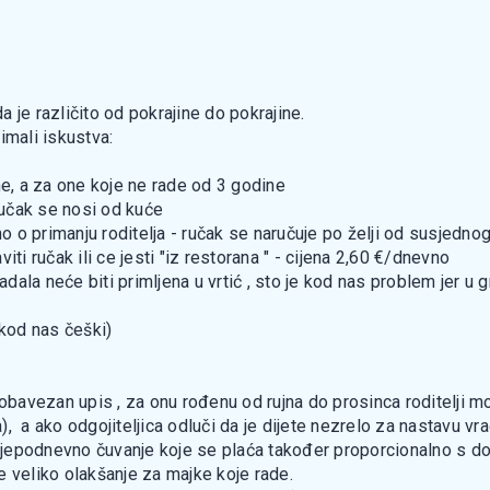
da je različito od pokrajine do pokrajine.
imali iskustva:
ne, a za one koje ne rade od 3 godine
oručak se nosi od kuće
no o primanju roditelja - ručak se naručuje po želji od susjedno
aviti ručak ili ce jesti "iz restorana " - cijena 2,60 €/dnevno
ladala neće biti primljena u vrtić , sto je kod nas problem jer
(kod nas češki)
 obavezan upis , za onu rođenu od rujna do prosinca roditelji 
, a ako odgojiteljica odluči da je dijete nezrelo za nastavu vr
poslijepodnevno čuvanje koje se plaća također proporcionalno s d
e veliko olakšanje za majke koje rade.