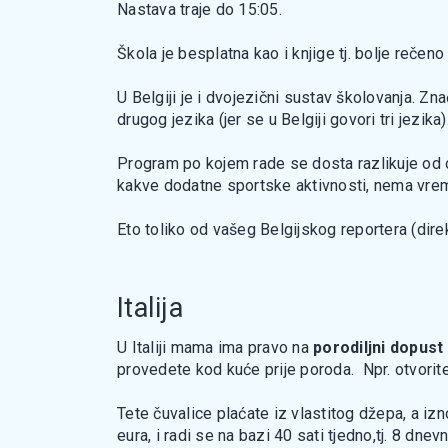
Nastava traje do 15:05.
Škola je besplatna kao i knjige tj. bolje rečeno
U Belgiji je i dvojezični sustav školovanja. Zn
drugog jezika (jer se u Belgiji govori tri jez
Program po kojem rade se dosta razlikuje od o
kakve dodatne sportske aktivnosti, nema vrem
Eto toliko od vašeg Belgijskog reportera (dire
Italija
U Italiji mama ima pravo na
porodiljni dopust
provedete kod kuće prije poroda. Npr. otvorite
Tete čuvalice plaćate iz vlastitog džepa, a iz
eura, i radi se na bazi 40 sati tjedno,tj. 8 dne