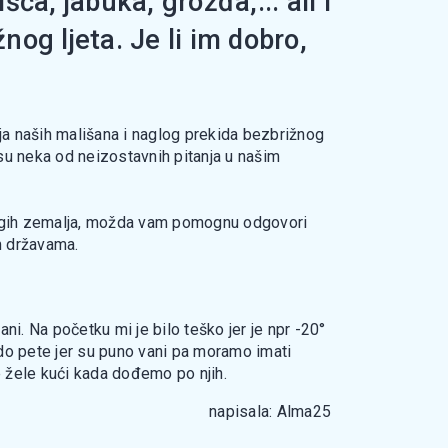
ća, jabuka, grožđa,... ali i
og ljeta. Je li im dobro,
nja naših mališana i naglog prekida bezbrižnog
amo su neka od neizostavnih pitanja u našim
e drugih zemalja, možda vam pomognu odgovori
m državama.
i. Na početku mi je bilo teško jer je npr -20°
e do pete jer su puno vani pa moramo imati
 ne žele kući kada dođemo po njih.
napisala: Alma25