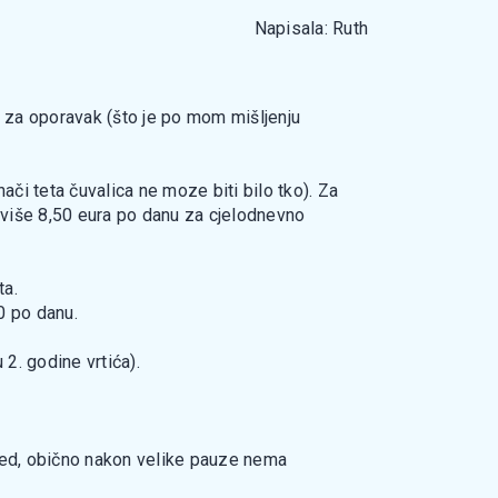
Napisala: Ruth
a za oporavak (što je po mom mišljenju
ači teta čuvalica ne moze biti bilo tko). Za
ajviše 8,50 eura po danu za cjelodnevno
ta.
0 po danu.
 2. godine vrtića).
zred, obično nakon velike pauze nema