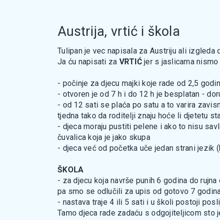
Austrija, vrtić i škola
Tulipan je vec napisala za Austriju ali izgleda 
Ja ću napisati za
VRTIĆ
jer s jaslicama nismo 
- počinje za djecu majki koje rade od 2,5 godi
- otvoren je od 7 h i do 12 h je besplatan - d
- od 12 sati se plaća po satu a to varira zavis
tjedna tako da roditelji znaju hoće li djetetu st
- djeca moraju pustiti pelene i ako to nisu sav
čuvalica koja je jako skupa
- djeca već od početka uče jedan strani jezik 
ŠKOLA
- za djecu koja navrše punih 6 godina do rujna
pa smo se odlučili za upis od gotovo 7 godina)
- nastava traje 4 ili 5 sati i u školi postoji 
Tamo djeca rade zadaću s odgojiteljicom sto j