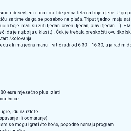
 smo oduševljeni i ona i mi. Ide jedna teta na troje djece. U grupi 
iću sa time da ga se posebno ne plaća. Triput tjedno imaju sat
učili boje imali su žuti tjedan, crveni tjedan, plavi tjedan... :)
 da je najbolja u klasi :) . Čak je trebala preskočiti ovu školsku 
tart školovanja.
 redu ali ima jednu manu - vrtić radi od 6:30 - 16.30, a ja radi
280 eura mjesečno plus izleti
pomoćnice
gre, idu na izlete....
(spavanje ili odmaranje)
ojem se mogu igrati što hoće, popodne nemaju program
dražu igračku