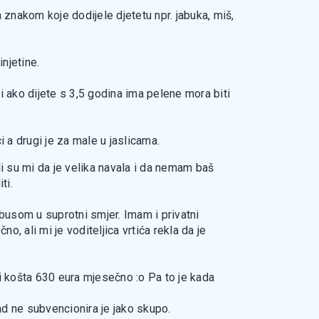
znakom koje dodijele djetetu npr. jabuka, miš,
njetine.
či ako dijete s 3,5 godina ima pelene mora biti
ci a drugi je za male u jaslicama.
i su mi da je velika navala i da nemam baš
ti.
 busom u suprotni smjer. Imam i privatni
 ali mi je voditeljica vrtića rekla da je
i košta 630 eura mjesečno :o Pa to je kada
rad ne subvencionira je jako skupo.