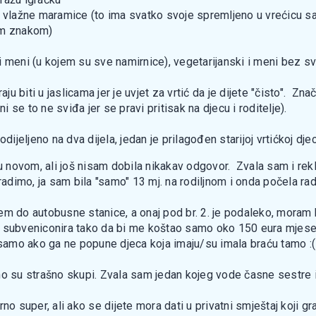
 vlažne maramice (to ima svatko svoje spremljeno u vrećicu sa 
tim znakom)
 meni (u kojem su sve namirnice), vegetarijanski i meni bez svi
 biti u jaslicama jer je uvjet za vrtić da je dijete "čisto". Zna
se to ne sviđa jer se pravi pritisak na djecu i roditelje).
podijeljeno na dva dijela, jedan je prilagođen starijoj vrtićkoj dje
novom, ali još nisam dobila nikakav odgovor. Zvala sam i rekl
adimo, ja sam bila "samo" 13 mj. na rodiljnom i onda počela radi
putem do autobusne stanice, a onaj pod br. 2. je podaleko, moram
subveniconira tako da bi me koštao samo oko 150 eura mjesečno,
amo ako ga ne popune djeca koja imaju/su imala braću tamo :(
mo su strašno skupi. Zvala sam jedan kojeg vode časne sestre 
no super, ali ako se dijete mora dati u privatni smještaj koji g