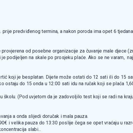
j. prije predviđenog termina, a nakon poroda ima opet 6 tjedan
je provjerena od posebne organizacije za čuvanje male djece (zn
ji je podijeljen na skale po prosjeku plaće. Ako se ne varam, n
tić koji je besplatan. Dijete može ostati do 12 sati ili do 15 sa
o ostaju do 15 onda u 12:00 sati idu na ručak koji se plaća 1,6
 u školu. (Pod uvjetom da je zadovoljilo test koji se radi na kraju
vanja a onda slijedi doručak i mala pauza.
1,90€ i velika pauza do 13:30 poslije čega se opet vraćaju u ra
oncentracija slabi...