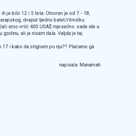
ih je bilo 12 i 5 teta. Otvoren je od 7 - 18,
 arapskog, dvaput tjedno balet/ritmičku
. Plaćali smo vrtić 400 USA$ mjesečno. sada ide u
godinu, ali ja nisam dala. Valjda je taj
m do 17 i kako da stignem po nju?? Plaćamo ga
napisala: Manamah