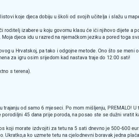
 listovi koje djeca dobiju u školi od svojih učitelja i slažu u ma
ači roditelj izabere u koju govornu klasu će ići njihovo dijete
ika). Moja djeca idu u razred na njemačkom jeziku a pored toga s
vog u Hrvatskoj, pa tako i odgojne metode. Ono što se meni os
ena za igru osim srijedom kad nastava traje do 12:00 sati!
ktno s terena).
u trajanju od samo 6 mjeseci. Po mom mišljenju, PREMALO! U ta
 porodiljni 45 dana prije poroda, na posao ste se dužni vratit 
nos koji morate izdvojiti za tetu na 5 sati dnevno je 500-600 eu
vno. Ukratko,a ko uzmete tetu na cjelodnevni boravak jedna plaća 