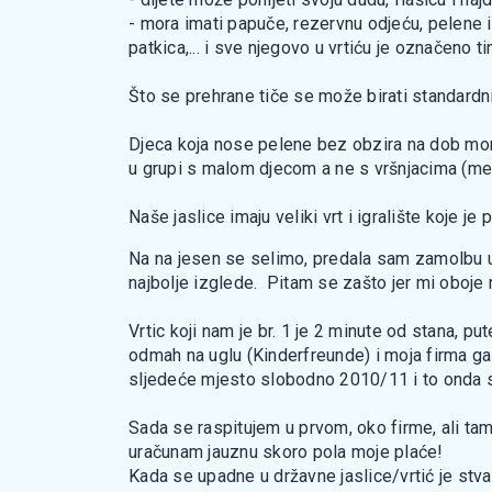
- mora imati papuče, rezervnu odjeću, pelene i
patkica,... i sve njegovo u vrtiću je označeno 
Što se prehrane tiče se može birati standardni
Djeca koja nose pelene bez obzira na dob moraju
u grupi s malom djecom a ne s vršnjacima (meni 
Naše jaslice imaju veliki vrt i igralište koje je 
Na na jesen se selimo, predala sam zamolbu u 
najbolje izglede. Pitam se zašto jer mi oboje r
Vrtic koji nam je br. 1 je 2 minute od stana, 
odmah na uglu (Kinderfreunde) i moja firma ga 
sljedeće mjesto slobodno 2010/11 i to onda s
Sada se raspitujem u prvom, oko firme, ali ta
uračunam jauznu skoro pola moje plaće!
Kada se upadne u državne jaslice/vrtić je stvar