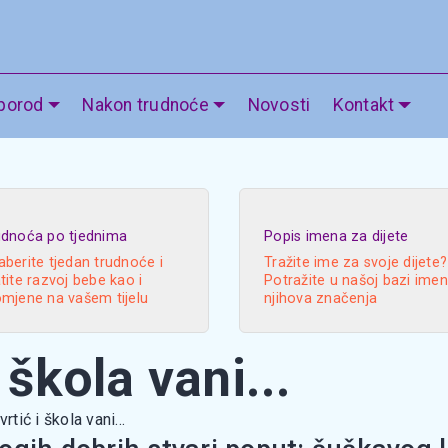
 porod
Nakon trudnoće
Novosti
Kontakt
udnoća po tjednima
Popis imena za dijete
berite tjedan trudnoće i
Tražite ime za svoje dijete?
tite razvoj bebe kao i
Potražite u našoj bazi imen
omjene na vašem tijelu
njihova značenja
i škola vani...
vrtić i škola vani...