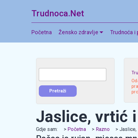
Trudnoca.Net
Početna
Žensko zdravlje
Trudnoća i
Tr
Oda
pra
pr
Jaslice, vrtić 
Gdje sam:
Početna
Razno
Jaslice, 