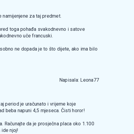
pe namijenjene za taj predmet.
 a pored toga pohađa svakodnevno i satove
vakodnevno uče francuski.
obno ne dopada je to što dijete, ako ima bilo
Napisala: Leona77
j period je uračunato i vrijeme koje
kad beba napuni 4,5 mjeseca. Čisti horor!
ra. Računajte da je prosječna placa oko 1.100
ide njoj!