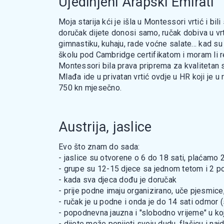
Ujedinjeni Arapski Emirati
Moja starija kći je išla u Montessori vrtić i bili
doručak dijete donosi samo, ručak dobiva u vrt
gimnastiku, kuhaju, rade voćne salate... kad su 
školu pod Cambridge certifikatom i moram li reći
Montessori bila prava priprema za kvalitetan s
Mlađa ide u privatan vrtić ovdje u HR koji je u
750 kn mjesečno.
Austrija, jaslice
Evo što znam do sada:
- jaslice su otvorene o 6 do 18 sati, plaćamo 
- grupe su 12-15 djece sa jednom tetom i 2 
- kada sva djeca dođu je doručak
- prije podne imaju organizirano, uče pjesmice, i
- ručak je u podne i onda je do 14 sati odmor 
- popodnevna jauzna i "slobodno vrijeme" u k
- dijete može ponijeti svoju dudu, flašicu i naj