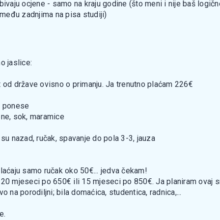
vaju ocjene - samo na kraju godine (što meni i nije baš logično j
 među zadnjima na pisa studiji)
o jaslice:
t od države ovisno o primanju. Ja trenutno plaćam 226€
se ponese
ne, sok, maramice
 su nazad, ručak, spavanje do pola 3-3, jauza
i plaćaju samo ručak oko 50€... jedva čekam!
20 mjeseci po 650€ ili 15 mjeseci po 850€. Ja planiram ovaj sr
 na porodiljni; bila domaćica, studentica, radnica,...
e.