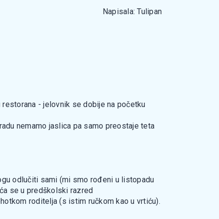
Napisala: Tulipan
g restorana - jelovnik se dobije na početku
 u gradu nemamo jaslica pa samo preostaje teta
mogu odlučiti sami (mi smo rođeni u listopadu
aća se u predškolski razred
ohotkom roditelja (s istim ručkom kao u vrtiću).