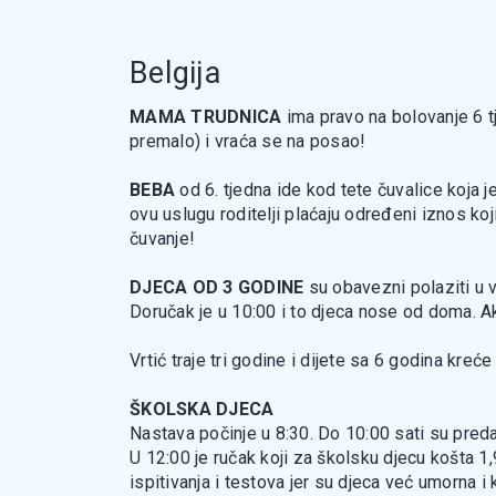
Belgija
MAMA TRUDNICA
ima pravo na bolovanje 6 t
premalo) i vraća se na posao!
BEBA
od 6. tjedna ide kod tete čuvalice koja 
ovu uslugu roditelji plaćaju određeni iznos ko
čuvanje!
DJECA OD 3 GODINE
su obavezni polaziti u vr
Doručak je u 10:00 i to djeca nose od doma. Ak
Vrtić traje tri godine i dijete sa 6 godina kreće
ŠKOLSKA DJECA
Nastava počinje u 8:30. Do 10:00 sati su preda
U 12:00 je ručak koji za školsku djecu košta 
ispitivanja i testova jer su djeca već umorna i k