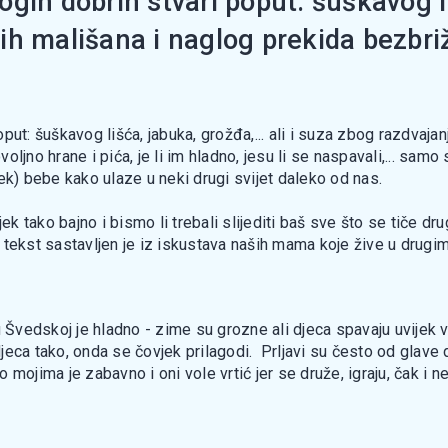
ih dobrih stvari poput: šuškavog liš
h mališana i naglog prekida bezbrižn
put: šuškavog lišća, jabuka, grožđa,... ali i suza zbog razdvaja
 dovoljno hrane i pića, je li im hladno, jesu li se naspavali,... s
ek) bebe kako ulaze u neki drugi svijet daleko od nas.
ijek tako bajno i bismo li trebali slijediti baš sve što se tič
 tekst sastavljen je iz iskustava naših mama koje žive u drugi
edskoj je hladno - zime su grozne ali djeca spavaju uvijek van
 djeca tako, onda se čovjek prilagodi. Prljavi su često od glav
No mojima je zabavno i oni vole vrtić jer se druže, igraju, čak i