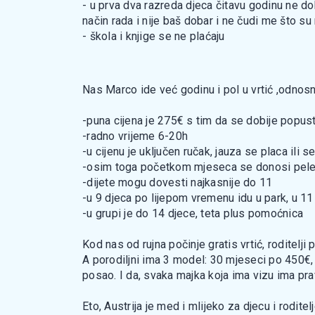
- u prva dva razreda djeca čitavu godinu ne dobi
način rada i nije baš dobar i ne čudi me što su
- škola i knjige se ne plaćaju
Nas Marco ide već godinu i pol u vrtić ,odnosn
-puna cijena je 275€ s tim da se dobije popus
-radno vrijeme 6-20h
-u cijenu je uključen ručak, jauza se placa ili 
-osim toga početkom mjeseca se donosi pele
-dijete mogu dovesti najkasnije do 11
-u 9 djeca po lijepom vremenu idu u park, u 11
-u grupi je do 14 djece, teta plus pomoćnica
Kod nas od rujna počinje gratis vrtić, roditelj
A porodiljni ima 3 model: 30 mjeseci po 450€, 
posao. I da, svaka majka koja ima vizu ima pravo
Eto, Austrija je med i mlijeko za djecu i roditelj