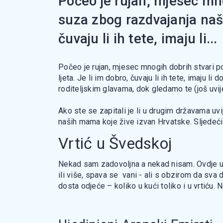
Počeo je rujan, mjesec mnog
suza zbog razdvajanja naši
čuvaju li ih tete, imaju li...
Počeo je rujan, mjesec mnogih dobrih stvari po
ljeta. Je li im dobro, čuvaju li ih tete, imaju li
roditeljskim glavama, dok gledamo te (još uvij
Ako ste se zapitali je li u drugim državama uv
naših mama koje žive izvan Hrvatske. Sljedeći
Vrtić u Švedskoj
Nekad sam zadovoljna a nekad nisam. Ovdje u Šv
ili više, spava se vani - ali s obzirom da sva
dosta odjeće – koliko u kući toliko i u vrtiću. 