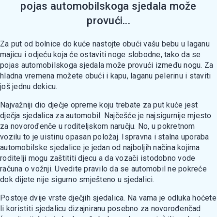
pojas automobilskoga sjedala može
provući...
Za put od bolnice do kuće nastojte obući vašu bebu u laganu
majicu i odjeću koja će ostaviti noge slobodne, tako da se
pojas automobilskoga sjedala može provući između nogu. Za
hladna vremena možete obući i kapu, laganu pelerinu i staviti
još jednu dekicu.
Najvažniji dio dječje opreme koju trebate za put kuće jest
dječja sjedalica za automobil. Najčešće je najsigurnije mjesto
za novorođenče u roditeljskom naručju. No, u pokretnom
vozilu to je uistinu opasan položaj. Ispravna i stalna uporaba
automobilske sjedalice je jedan od najboljih načina kojima
roditelji mogu zaštititi djecu a da vozači istodobno vode
računa o vožnji. Uvedite pravilo da se automobil ne pokreće
dok dijete nije sigurno smješteno u sjedalici.
Postoje dvije vrste dječjih sjedalica. Na vama je odluka hoćete
li koristiti sjedalicu dizajniranu posebno za novorođenčad