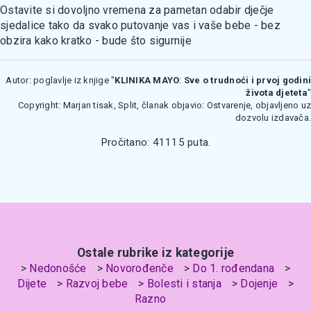
Ostavite si dovoljno vremena za pametan odabir dječje
sjedalice tako da svako putovanje vas i vaše bebe - bez
obzira kako kratko - bude što sigurnije
Autor: poglavlje iz knjige "
KLINIKA MAYO
:
Sve o trudnoći i prvoj godini
života djeteta
"
Copyright: Marjan tisak, Split, članak objavio: Ostvarenje, objavljeno uz
dozvolu izdavača.
Pročitano: 41115 puta.
Ostale rubrike iz kategorije
Nedonošće
Novorođenče
Do 1. rođendana
Dijete
Razvoj bebe
Bolesti i stanja
Dojenje
Razno