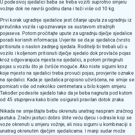
U podesivoj sjedalici beba se treba voziti suprotno smjeru
vožnje dok ne navrši godinu dana i teži više od 10 kg.
Prvi korak ugradnje sjedalice jest čitanje uputa za ugradnju iz
priručnika vozila i upoznavanje sa sustavom stražnjih
pojaseva. Potom pročitajte upute za ugradnju dječje sjedalice
poradi korisnih informacija. Uvjerite se da je sjedalica čvrsto
pritisnuta o naslon zadnjeg sjedala. Roditelji bi trebali uči u
vozilo i koljenom pritisnuti dječje sjedalo dok provlače pojas
kroz odgovarajuća mjesta na sjedalici, a potom pritegnuti
pojas u vozilu što je čvršće moguće. Ako niste sigurni kroz
koje mjesto na sjedalici treba provući pojas, provjerite oznake
na sjedalici. Kada je sjedalica propisno učvršćena, ne smije se
pomicati više od nekoliko centimetara u bilo kojem smjeru.
Također podesite sjedalo tako da je beba nagnuta pod kutom
od 45 stupnjeva kako biste osigurali pravilan dotok zraka.
Nikada ne smještajte bebu okrenutu unatrag naspram zračnog
jastuka. Zračni jastuci dobro štite veću djecu i odrasle koji se
voze okrenuti u smjeru vožnje, ali nisu sigurni u kombinaciji s
unatrag okrenutim dječjim sjedalicama. I manji sudar može