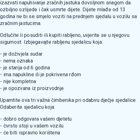
izazvati napuhivanje zračnih jastuka dovoljnom snagom da
ozbiljno ozlijede i čak usmrte dijete. Dijete mlađe od 13
godina ne bi se smjelo voziti na prednjem sjedalu u vozilu sa
zračnim jastucima.
Odlučite li posuditi ili kupiti rabljeno, uvjerite se u njegovu
sigurnost. Izbjegavajte rabljenu sjedalicu koja:
- je doživjela sudar
- nema oznaka
- je starija od 6 godina
- ima napukline ili je pokrivena rđom
- nije kompletna
- je opozvana iz proizvodnje
Upamtite ova tri važna čimbenika pri odabiru dječje sjedalice.
Odaberite sjedalicu koja:
- dobro odgovara vašem djetetu
- čvrsto stoji u vašem vozilu
- će biti ispravno korištena