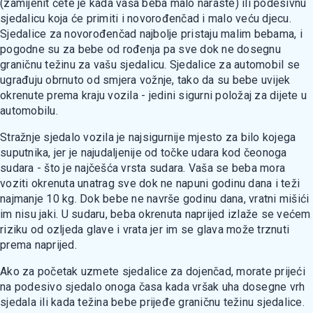
(zamijenit ćete je kada vaša beba malo naraste) ili podesivnu
sjedalicu koja će primiti i novorođenčad i malo veću djecu.
Sjedalice za novorođenčad najbolje pristaju malim bebama, i
pogodne su za bebe od rođenja pa sve dok ne dosegnu
graničnu težinu za vašu sjedalicu. Sjedalice za automobil se
ugrađuju obrnuto od smjera vožnje, tako da su bebe uvijek
okrenute prema kraju vozila - jedini sigurni položaj za dijete u
automobilu.
Stražnje sjedalo vozila je najsigurnije mjesto za bilo kojega
suputnika, jer je najudaljenije od točke udara kod čeonoga
sudara - što je najčešća vrsta sudara. Vaša se beba mora
voziti okrenuta unatrag sve dok ne napuni godinu dana i teži
najmanje 10 kg. Dok bebe ne navrše godinu dana, vratni mišići
im nisu jaki. U sudaru, beba okrenuta naprijed izlaže se većem
riziku od ozljeda glave i vrata jer im se glava može trznuti
prema naprijed.
Ako za početak uzmete sjedalice za dojenčad, morate prijeći
na podesivo sjedalo onoga časa kada vršak uha dosegne vrh
sjedala ili kada težina bebe prijeđe graničnu težinu sjedalice.