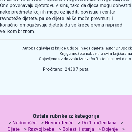
One povećavaju djetetovu visinu, tako da djeca mogu dohvatiti
neke predmete koji ih mogu ozlijediti; povisuju i centar
ravnoteže djeteta, pa se dijete lakše može prevrnuti; i
konačno, omogućavaju djetetu da se kreće prema naprijed
velikom brznom.
Autor: Poglavlje iz knjige Odgoj i njega djeteta, autor Dr.Spock
Knjigu možete nabaviti u svim knjižarama
Objavljeno uz dozvolu izdavača Botteri i sinovi d.o.o.
Pročitano: 24307 puta.
Ostale rubrike iz kategorije
Nedonošće
Novorođenče
Do 1. rođendana
Dijete
Razvoj bebe
Bolesti i stanja
Dojenje