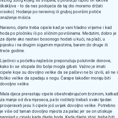
razlog zbog kojeg su stopala, u području ispod tih lukova
škakljiva - to da nas podsjeća da taj dio moramo držati
visoko). Hodanje po neravnoj ili gruboj površini potiče
snaženje mišića.
Naravno, dijete treba cipele kad je vani hladno vrijeme i kad
hoda po pločniku ili po sličnim površinama. Medutim, dobro je
za dijete ako nastavi bosonogo hodati u kući, na plaži, u
pijesku i na drugim sigurnim mjestima, barem do druge ili
treće godine.
Liječnici u početku najčešće preporučuju polutvrde donove,
kako bi se stopala što bolje mogla gibati. Važno je imati
cipele koje su dovoljno velike da se palčevi ne bi izvili, ali ne i
toliko velike da spadaju s nogu. Čarape također moraju biti
dovoljno velike.
Mala djeca prerastaju cipele obeshrabrujućom brzinom, katkad
za manje od dva mjeseca, pa bi roditelji trebali svaki tjedan
provjeravati jesu li cipele još uvijek dovoljno velike. Potrebno
je više od taman dovoljno mjesta za palac jer se on utiskuje
naprijed u cipelu kada dijete hoda. Kada dijete stoji, treba biti