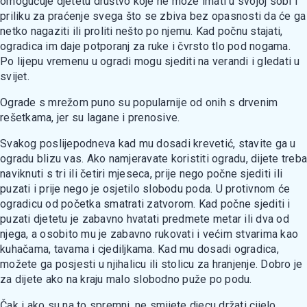
omogućuje djetetu društvo koje ne može imati u svojoj sobi i
priliku za praćenje svega što se zbiva bez opasnosti da će ga
netko nagaziti ili proliti nešto po njemu. Kad počnu stajati,
ogradica im daje potporanj za ruke i čvrsto tlo pod nogama.
Po lijepu vremenu u ogradi mogu sjediti na verandi i gledati u
svijet.
Ograde s mrežom puno su popularnije od onih s drvenim
rešetkama, jer su lagane i prenosive.
Svakog poslijepodneva kad mu dosadi krevetić, stavite ga u
ogradu blizu vas. Ako namjeravate koristiti ogradu, dijete treba
naviknuti s tri ili četiri mjeseca, prije nego počne sjediti ili
puzati i prije nego je osjetilo slobodu poda. U protivnom će
ogradicu od početka smatrati zatvorom. Kad počne sjediti i
puzati djetetu je zabavno hvatati predmete metar ili dva od
njega, a osobito mu je zabavno rukovati i većim stvarima kao
kuhačama, tavama i cjediljkama. Kad mu dosadi ogradica,
možete ga posjesti u njihalicu ili stolicu za hranjenje. Dobro je
za dijete ako na kraju malo slobodno puže po podu.
Čak i ako su na to spremni, ne smijete djecu držati cijelo