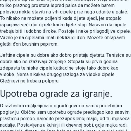
toliko praznog prostora ispred palca da možete barem
polovicu nokta staviti na vrh cipele prije nego udarite u palac.
To nikako ne možete ocijeniti kada dijete sjedi, jer stopalo
ispunjava veći dio cipele kada dijete stoji. Naravno da cipele
trebaju biti i udobno široke. Postoje i neke prilagodljive cipele.
Važno je na cipelama imati nekližući đon. Možete ohrapaviti
glatki đon brusnim papirom.
Jeftine cipele su dobre ako dobro pristaju djetetu. Tenisice su
dobre ako ne izazivaju znojenje. Stopala su prvih godina
zdepasta te niske cipele katkad ne stoje tako dobro kao
visoke. Nema nikakva drugog razloga za visoke cipele.
Gležnjevi ne trebaju potporu.
Upotreba ograde za igranje.
O različitim mišljenjima o ogradi govorio sam u posebnom
poglavlju. Obično sam upotrebu ograde predlagao kao sasvim
praktičnu pomoć, naročito prezaposlenoj majci, od tri mjeseca
nadalje. Postavljena u kuhinji ili dnevnoj sobi, gdje majka radi,