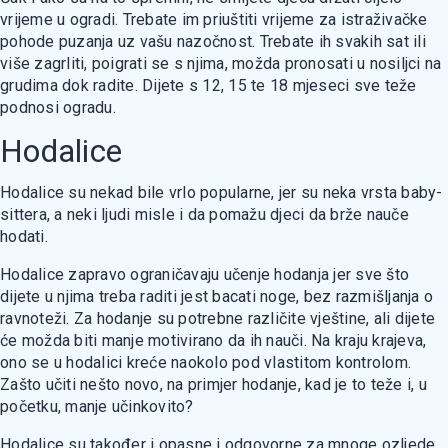
vrijeme u ogradi. Trebate im priuštiti vrijeme za istraživačke
pohode puzanja uz vašu nazočnost. Trebate ih svakih sat ili
više zagrliti, poigrati se s njima, možda pronosati u nosiljci na
grudima dok radite. Dijete s 12, 15 te 18 mjeseci sve teže
podnosi ogradu.
Hodalice
Hodalice su nekad bile vrlo popularne, jer su neka vrsta baby-
sittera, a neki ljudi misle i da pomažu djeci da brže nauče
hodati.
Hodalice zapravo ograničavaju učenje hodanja jer sve što
dijete u njima treba raditi jest bacati noge, bez razmišljanja o
ravnoteži. Za hodanje su potrebne različite vještine, ali dijete
će možda biti manje motivirano da ih nauči. Na kraju krajeva,
ono se u hodalici kreće naokolo pod vlastitom kontrolom.
Zašto učiti nešto novo, na primjer hodanje, kad je to teže i, u
početku, manje učinkovito?
Hodalice su također i opasne i odgovorne za mnoge ozljede.