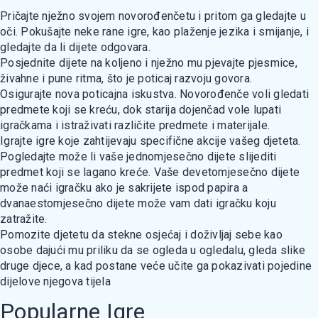
Pričajte nježno svojem novorođenčetu i pritom ga gledajte u
oči. Pokušajte neke rane igre, kao plaženje jezika i smijanje, i
gledajte da li dijete odgovara.
Posjednite dijete na koljeno i nježno mu pjevajte pjesmice,
živahne i pune ritma, što je poticaj razvoju govora.
Osigurajte nova poticajna iskustva. Novorođenče voli gledati
predmete koji se kreću, dok starija dojenčad vole lupati
igračkama i istraživati različite predmete i materijale.
Igrajte igre koje zahtijevaju specifične akcije vašeg djeteta.
Pogledajte može li vaše jednomjesečno dijete slijediti
predmet koji se lagano kreće. Vaše devetomjesečno dijete
može naći igračku ako je sakrijete ispod papira a
dvanaestomjesečno dijete može vam dati igračku koju
zatražite.
Pomozite djetetu da stekne osjećaj i doživljaj sebe kao
osobe dajući mu priliku da se ogleda u ogledalu, gleda slike
druge djece, a kad postane veće učite ga pokazivati pojedine
dijelove njegova tijela
Popularne Igre