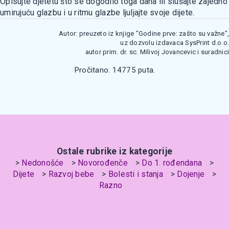
Opisujte djetetu što se dogodilo toga dana ili slušajte zajedno
umirujuću glazbu i u ritmu glazbe ljuljajte svoje dijete.
Autor: preuzeto iz knjige "Godine prve: zašto su važne",
uz dozvolu izdavaca SysPrint d.o.o.
autor prim. dr. sc. Milivoj Jovancevic i suradnici
Pročitano: 14775 puta.
Ostale rubrike iz kategorije
Nedonošće
Novorođenče
Do 1. rođendana
Dijete
Razvoj bebe
Bolesti i stanja
Dojenje
Razno