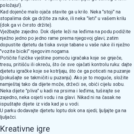
položaju!).
Kad dojenče malo ojača stavite ga u krilo. Neka "stoji" na
stopalima dok ga držite za ruke, ili neka "leti" u vašem krilu
(dok ga vi čvrsto držite).
Vježbajte zajedno. Dok dijete leži na leđima na podu podižite
nježno jedno po jedno rame prema njegovoj glavi; zatim
dopustite djetetu da tiska svoje tabane u vaše ruke ili nježno
"vozite bicikl" njegovim nogama.
Potičite fizičke vještine pomoću igračaka koje se gnječe,
tresu, pritišću ili okreću, što će sve ojačati kontrolu ruku: dajte
djetetu igračke koje se kotrljaju, što će ga poticati na puzanje
(pokušajte se takmičiti u puzanju). Ako je to moguće, složite
namještaj tako da dijete može, držeći se, obići cijelu sobu.
Neka dijete "pliva" u kadi na prsima i leđima, tuširajte se
zajedno, neka osjeti vodu i na glavi. Nikad ni na časak ne
ispuštajte dijete iz vida kad je u vodi.
U parku dodavajte djetetu loptu dok ona sjedi; ljuljajte ga na
ljuljačci.
Kreativne igre