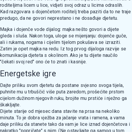
roditeljima licem u lice, vidjeti svoj odraz u licima odraslih.
Kad razgovara s dojenčetom roditelj treba paziti da to ne traje
predugo, da ne govori neprestano i ne dosađuje djetetu.
Majka i dojenče vode dijalog: majka nešto govori a dijete
gleda i sluša. Nakon toga, uloge se mijenjanju: dojenče guče,
ali i rukama, nogama i cijelim tijelom pokušava se izraziti.
Zatim je opet majka na redu. Iz tog prvog dijaloga razvije se
komunikacija djeteta s okolinom. Ako je tu dijete naučilo
"čekati svoj red" ono će to znati i kasnije.
Energetske igre
Dajte priliku svom djetetu da postane svjesno svoga tijela,
puhnite mu u trbuščić više puta zaredom, prošećite prstom
cijelom dužinom njegovih ruku, brojite mu prstiće i nježno ga
škakljajte.
Dijete starije od mjesec dana stavite na prsa na nekoliko
minuta. To je dobra vježba za jačanje vrata i ramena, a vama
daje priliku da stanete tako da vam je lice iznad dojenčetova i
nakratko "popričate" s njim. (Ne ostavljajte ga samog u tom