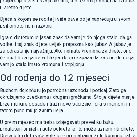
povjerenja u vas i svoju okolinu, a to će mu pomoći da izraste
u sretno dijete.
Djeca s kojom se roditelji više bave bolje napreduju u svom
psihomotornom razvoju.
Igra s djetetom je jasan znak da vam je do njega stalo, da ga
volite, i taj znak dijete uvijek prepozna kao ljubav. A ljubav je
za odrastanje najvažnija. Ako nemate vremena za dijete, ono
će misliti da ga ne volite jer dobro zapaža da za ono do čega
vam je stalo imate vremena i strpljenja.
Od rođenja do 12 mjeseci
Budnom dojenčetu je potrebna razonoda i poticaj. Zato ga
okružujemo zvečkama i drugim igračkama. Što je dijete manje,
brže mu igre dosade i traži nove sadržaje. Igra s mamom ili
tatom puno mu je zanimljivija.
U prvim mjesecima treba izbjegavati preveliku buku,
preglasan smijeh, nagle pokrete jer to može uznemiriti dijete.
Djeca u toj dobi više vole igre promatranja, žele komunicirati s