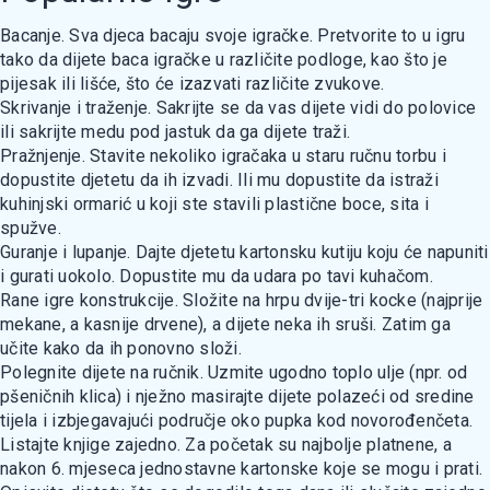
Bacanje. Sva djeca bacaju svoje igračke. Pretvorite to u igru
tako da dijete baca igračke u različite podloge, kao što je
pijesak ili lišće, što će izazvati različite zvukove.
Skrivanje i traženje. Sakrijte se da vas dijete vidi do polovice
ili sakrijte medu pod jastuk da ga dijete traži.
Pražnjenje. Stavite nekoliko igračaka u staru ručnu torbu i
dopustite djetetu da ih izvadi. Ili mu dopustite da istraži
kuhinjski ormarić u koji ste stavili plastične boce, sita i
spužve.
Guranje i lupanje. Dajte djetetu kartonsku kutiju koju će napuniti
i gurati uokolo. Dopustite mu da udara po tavi kuhačom.
Rane igre konstrukcije. Složite na hrpu dvije-tri kocke (najprije
mekane, a kasnije drvene), a dijete neka ih sruši. Zatim ga
učite kako da ih ponovno složi.
Polegnite dijete na ručnik. Uzmite ugodno toplo ulje (npr. od
pšeničnih klica) i nježno masirajte dijete polazeći od sredine
tijela i izbjegavajući područje oko pupka kod novorođenčeta.
Listajte knjige zajedno. Za početak su najbolje platnene, a
nakon 6. mjeseca jednostavne kartonske koje se mogu i prati.