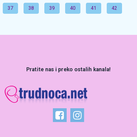
37
38
39
40
41
42
Pratite nas i preko ostalih kanala!