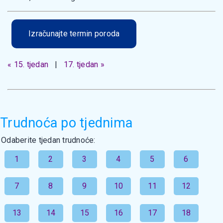
Izračunajte termin poroda
« 15. tjedan
|
17. tjedan »
Trudnoća po tjednima
Odaberite tjedan trudnoće:
1
2
3
4
5
6
7
8
9
10
11
12
13
14
15
16
17
18