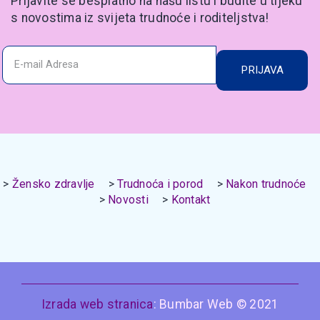
Prijavite se besplatno na našu listu i budite u tijeku
s novostima iz svijeta trudnoće i roditeljstva!
PRIJAVA
Žensko zdravlje
Trudnoća i porod
Nakon trudnoće
Novosti
Kontakt
Izrada web stranica
: Bumbar Web © 2021