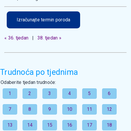
Izračunajte termin poroda
« 36. tjedan
|
38. tjedan »
Trudnoća po tjednima
Odaberite tjedan trudnoće:
1
2
3
4
5
6
7
8
9
10
11
12
13
14
15
16
17
18