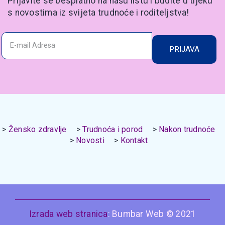
Prijavite se besplatno na našu listu i budite u tijeku
s novostima iz svijeta trudnoće i roditeljstva!
PRIJAVA
Žensko zdravlje
Trudnoća i porod
Nakon trudnoće
Novosti
Kontakt
Izrada web stranica
: Bumbar Web © 2021