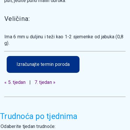
pun, jedite puno malih obroka.
Veličina:
Ima 6 mm u duljinu i teži kao 1-2 sjemenke od jabuka (0,8
g).
Izračunajte termin poroda
« 5. tjedan
|
7. tjedan »
Trudnoća po tjednima
Odaberite tjedan trudnoće: