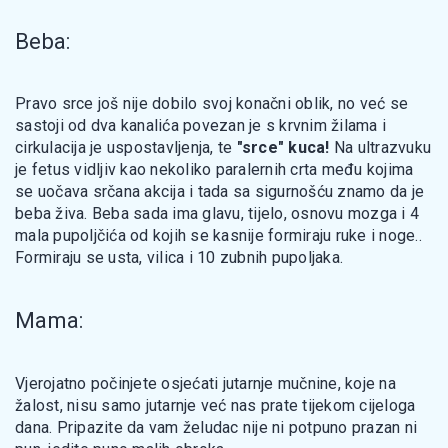
Beba:
Pravo srce još nije dobilo svoj konačni oblik, no već se
sastoji od dva kanalića povezan je s krvnim žilama i
cirkulacija je uspostavljenja, te
"srce" kuca!
Na ultrazvuku
je fetus vidljiv kao nekoliko paralernih crta među kojima
se uočava srčana akcija i tada sa sigurnošću znamo da je
beba živa. Beba sada ima glavu, tijelo, osnovu mozga i 4
mala pupoljčića od kojih se kasnije formiraju ruke i noge..
Formiraju se usta, vilica i 10 zubnih pupoljaka.
Mama:
Vjerojatno počinjete osjećati jutarnje mučnine, koje na
žalost, nisu samo jutarnje već nas prate tijekom cijeloga
dana. Pripazite da vam želudac nije ni potpuno prazan ni