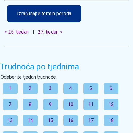
Izračunajte termin poroda
« 25. tjedan
|
27. tjedan »
Trudnoća po tjednima
Odaberite tjedan trudnoće:
1
2
3
4
5
6
7
8
9
10
11
12
13
14
15
16
17
18