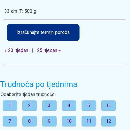
33 cm ,T: 500 g
Izračunajte termin poroda
« 23. tjedan
|
25. tjedan »
Trudnoća po tjednima
Odaberite tjedan trudnoće:
1
2
3
4
5
6
7
8
9
10
11
12