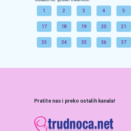
1
2
3
4
5
17
18
19
20
21
33
34
35
36
37
Pratite nas i preko ostalih kanala!