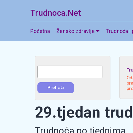
Trudnoca.Net
Početna
Žensko zdravlje
Trudnoća i
Tr
Oda
pra
pr
29.tjedan tru
Trudnoća po tjednima