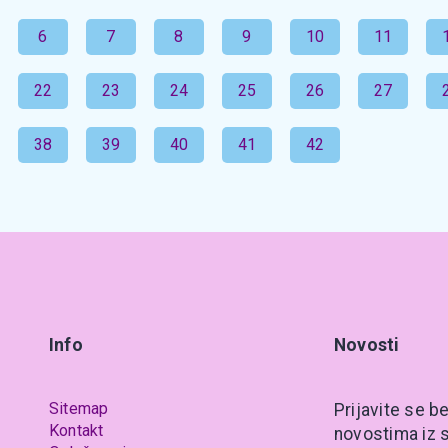
6
7
8
9
10
11
22
23
24
25
26
27
38
39
40
41
42
Info
Novosti
Sitemap
Prijavite se be
Kontakt
novostima iz s