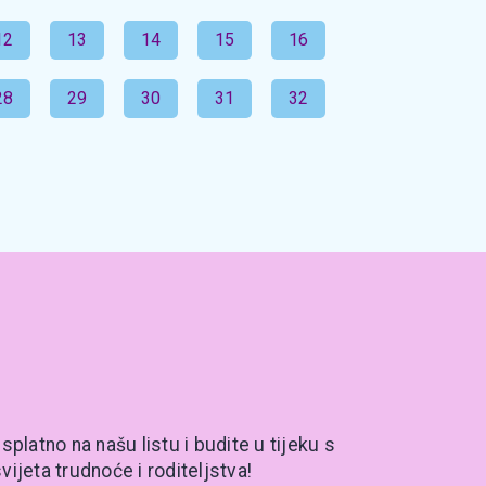
12
13
14
15
16
28
29
30
31
32
splatno na našu listu i budite u tijeku s
vijeta trudnoće i roditeljstva!