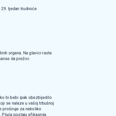
29. tjedan trudnoće
dinih organa. Na glavici raste
anse da preživi.
ako bi bebi ipak obezbijedilo
oji se nalaze u vašoj trbušnoj
e proširuje za nekoliko
. Pluća postaju efikasnija