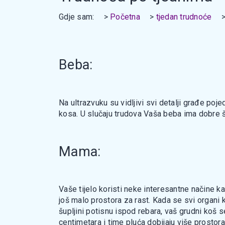
Gdje sam:
Početna
tjedan trudnoće
Beba:
Na ultrazvuku su vidljivi svi detalji građe poje
kosa. U slučaju trudova Vaša beba ima dobre š
Mama:
Vaše tijelo koristi neke interesantne načine k
još malo prostora za rast. Kada se svi organi k
šupljini potisnu ispod rebara, vaš grudni koš s
centimetara i time pluća dobijaju više prostora