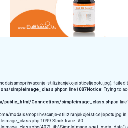
aisamoprihvacanje-stiliziranjekojeisticeljepotu.jpg): failed t
ions/simpleimage_class.php
on line
1087
Notice
: Trying to a
a/public_html/Connections/simpleimage_class.php
on line
ioma/modaisamoprihvacanje-stiliziranjekojeisticeljepotu.jpg in
leimage_class.php:1099 Stack trace: #0
leimage_class.php(497): itb\SimpleImage->get_meta_data()