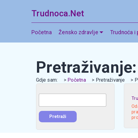
Trudnoca.Net
Početna
Žensko zdravlje
Trudnoća i
Pretraživanje
Gdje sam:
Početna
Pretraživanje
P
Tr
Oda
pra
pr