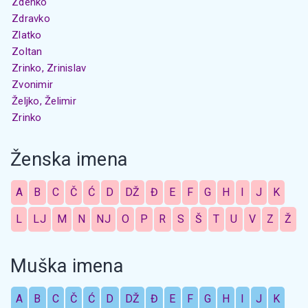
Zdenko
Zdravko
Zlatko
Zoltan
Zrinko, Zrinislav
Zvonimir
Željko, Želimir
Zrinko
Ženska imena
A
B
C
Č
Ć
D
DŽ
Đ
E
F
G
H
I
J
K
L
LJ
M
N
NJ
O
P
R
S
Š
T
U
V
Z
Ž
Muška imena
A
B
C
Č
Ć
D
DŽ
Đ
E
F
G
H
I
J
K