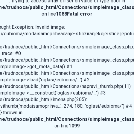
: Trying to access array offset on value of type bool in
me/trudnoca/public_html/Connections/simpleimage_class
on line
1088
Fatal error
aught Exception: Invalid image:
i/eubioma/modaisamoprihvacanje-stiliziranjekojeisticeljepotu
e/trudnoca/public_html/Connections/simpleimage_class.php
 trace: #0
e/trudnoca/public_html/Connections/simpleimage_class.php(
SimpleImage->get_meta_data() #1
e/trudnoca/public_html/Connections/simpleimage_class.php(
impleImage->load('oglasi/eubioma/...') #2
e/trudnoca/public_html/Connections/napravi_thumb.php(11):
impleImage->__construct('oglasi/eubioma/...') #3
e/trudnoca/public_html/imena.php(205):
vithumb('modaisamoprihva...', 274, 180, 'oglasi/eubioma/') #4
} thrown in
me/trudnoca/public_html/Connections/simpleimage_class
on line
1099