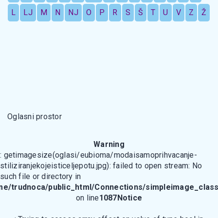
L
LJ
M
N
NJ
O
P
R
S
Š
T
U
V
Z
Ž
Oglasni prostor
Warning
: getimagesize(oglasi/eubioma/modaisamoprihvacanje-
stiliziranjekojeisticeljepotu.jpg): failed to open stream: No
such file or directory in
me/trudnoca/public_html/Connections/simpleimage_class
on line
1087
Notice