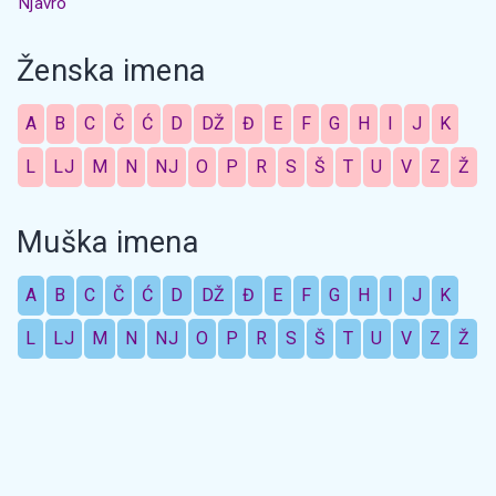
Njavro
Ženska imena
A
B
C
Č
Ć
D
DŽ
Đ
E
F
G
H
I
J
K
L
LJ
M
N
NJ
O
P
R
S
Š
T
U
V
Z
Ž
Muška imena
A
B
C
Č
Ć
D
DŽ
Đ
E
F
G
H
I
J
K
L
LJ
M
N
NJ
O
P
R
S
Š
T
U
V
Z
Ž