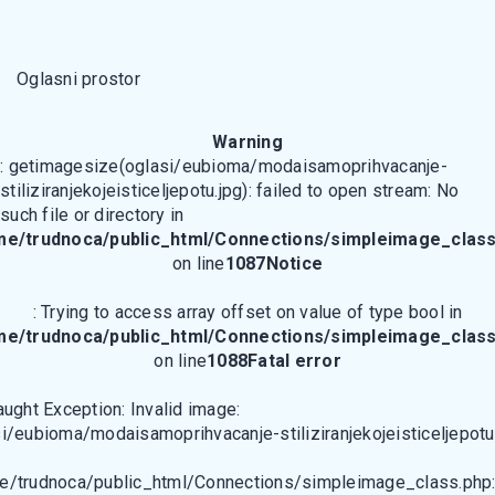
Oglasni prostor
Warning
: getimagesize(oglasi/eubioma/modaisamoprihvacanje-
stiliziranjekojeisticeljepotu.jpg): failed to open stream: No
such file or directory in
me/trudnoca/public_html/Connections/simpleimage_class
on line
1087
Notice
: Trying to access array offset on value of type bool in
me/trudnoca/public_html/Connections/simpleimage_class
on line
1088
Fatal error
aught Exception: Invalid image:
i/eubioma/modaisamoprihvacanje-stiliziranjekojeisticeljepotu
e/trudnoca/public_html/Connections/simpleimage_class.php