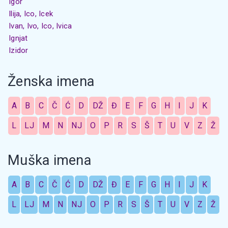
Igor
Ilija, Ico, Icek
Ivan, Ivo, Ico, Ivica
Ignjat
Izidor
Ženska imena
A
B
C
Č
Ć
D
DŽ
Đ
E
F
G
H
I
J
K
L
LJ
M
N
NJ
O
P
R
S
Š
T
U
V
Z
Ž
Muška imena
A
B
C
Č
Ć
D
DŽ
Đ
E
F
G
H
I
J
K
L
LJ
M
N
NJ
O
P
R
S
Š
T
U
V
Z
Ž