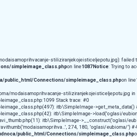
aisamoprihvacanje-stiliziranjekojeisticeljepotu.jpg): failed t
ions/simpleimage_class.php
on line
1087
Notice
: Trying to a
a/public_html/Connections/simpleimage_class.php
on line
ioma/modaisamoprihvacanje-stiliziranjekojeisticeljepotu.jpg in
leimage_class.php:1099 Stack trace: #0
leimage_class.php(497): itb\SimpleImage->get_meta_data()
image_class.php(42): itb\SimpleImage->load('oglasi/eubioma
i_thumb.php(11): itb\SimpleImage->__construct('oglasi/eubio
vithumb('modaisamoprihva...', 274, 180, 'oglasi/eubioma/') #4
udnoca/public_html/Connections/simpleimage_class.php
o