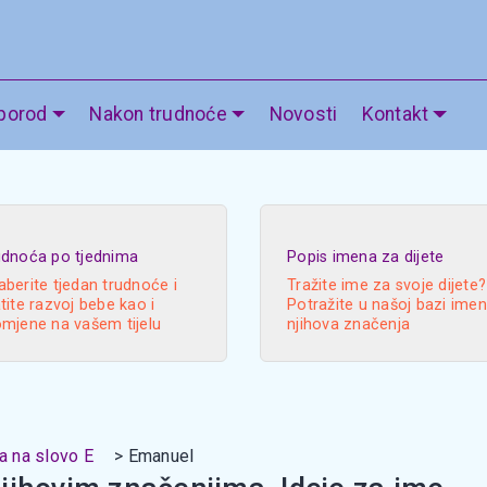
 porod
Nakon trudnoće
Novosti
Kontakt
udnoća po tjednima
Popis imena za dijete
berite tjedan trudnoće i
Tražite ime za svoje dijete?
tite razvoj bebe kao i
Potražite u našoj bazi imen
omjene na vašem tijelu
njihova značenja
a na slovo E
Emanuel