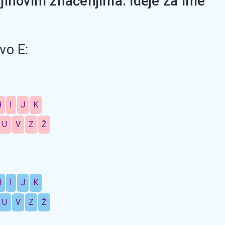
jihovim značenjima. Ideje za ime
vo E:
H
I
J
K
U
V
Z
Ž
H
I
J
K
U
V
Z
Ž