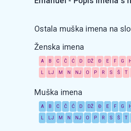
Emanuel - Popis imena s n
Ostala muška imena na slo
Ženska imena
A
B
C
Č
Ć
D
DŽ
Đ
E
F
G
L
LJ
M
N
NJ
O
P
R
S
Š
T
Muška imena
A
B
C
Č
Ć
D
DŽ
Đ
E
F
G
L
LJ
M
N
NJ
O
P
R
S
Š
T