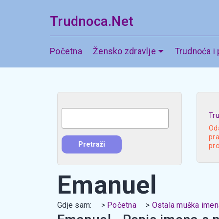
Trudnoca.Net
Početna
Žensko zdravlje
Trudnoća i
Tr
Oda
pra
pr
Emanuel
Gdje sam:
Početna
Ostala muška imen