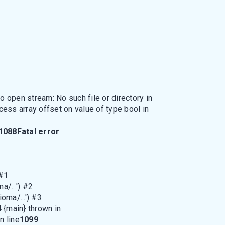
o open stream: No such file or directory in
ccess array offset on value of type bool in
1088
Fatal error
 #1
/...') #2
ma/...') #3
 {main} thrown in
n line
1099