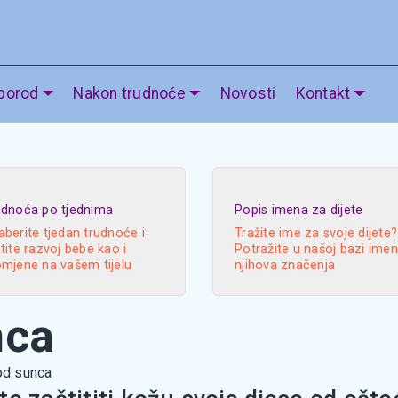
 porod
Nakon trudnoće
Novosti
Kontakt
udnoća po tjednima
Popis imena za dijete
berite tjedan trudnoće i
Tražite ime za svoje dijete?
tite razvoj bebe kao i
Potražite u našoj bazi imen
omjene na vašem tijelu
njihova značenja
nca
od sunca