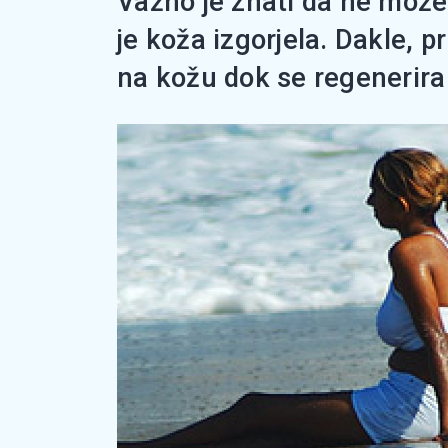
Važno je znati da ne možet
je koža izgorjela. Dakle, 
na kožu dok se regenerira a