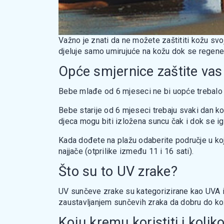
Važno je znati da ne možete zaštititi kožu svo
djeluje samo umirujuće na kožu dok se regenerir
Opće smjernice zaštite vas
Bebe mlađe od 6 mjeseci ne bi uopće trebalo izl
Bebe starije od 6 mjeseci trebaju svaki dan ko
djeca mogu biti izložena suncu čak i dok se ig
Kada dođete na plažu odaberite područje u koj
najjače (otprilike između 11 i 16 sati).
Što su to UV zrake?
UV sunčeve zrake su kategorizirane kao UVA i
zaustavljanjem sunčevih zraka da dobru do ko
Koju kremu koristiti i kolik