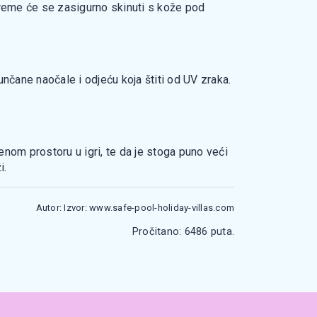
kreme će se zasigurno skinuti s kože pod
sunčane naočale i odjeću koja štiti od UV zraka.
nom prostoru u igri, te da je stoga puno veći
i.
Autor: Izvor: www.safe-pool-holiday-villas.com
Pročitano: 6486 puta.