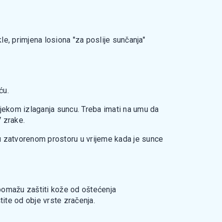
le, primjena losiona "za poslije sunčanja"
ću.
ijekom izlaganja suncu. Treba imati na umu da
 zrake.
 u zatvorenom prostoru u vrijeme kada je sunce
pomažu zaštiti kože od oštećenja
te od obje vrste zračenja.