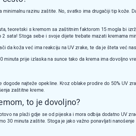
inimalnu razinu zaštite. No, svatko ima drugačiji tip kože. Da b
a, teoretski s kremom sa zaštitnim faktorom 15 mogla bi izržati
oko 2 sata! Stoga sebe i svoje dijete trebate mazati kremama mi
nači da koža već ima reakciju na UV zrake, te da je šteta već nas
0 minuta prije izlaska na sunce tako da krema ima dovoljno vre
se dogode najteže opekline. Kroz oblake prodire do 50% UV zra
šenja zaštitne kreme.
emom, to je dovoljno?
otovo na plaži gdje se od pijeska i mora odbija dodatno UV zra
o 30 minuta zaštite. Stoga je jako važno ponavljati nanošenje