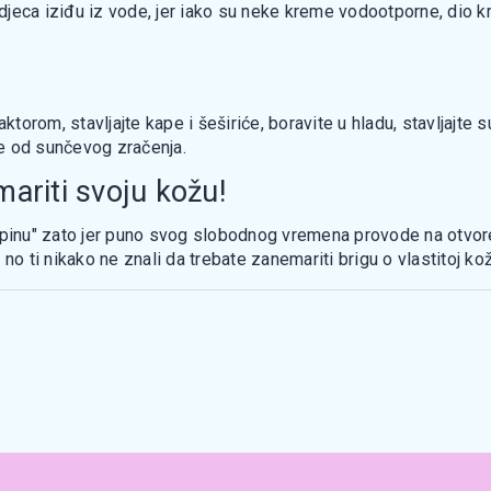
djeca iziđu iz vode, jer iako su neke kreme vodootporne, dio 
ktorom, stavljajte kape i šeširiće, boravite u hladu, stavljajte 
e od sunčevog zračenja.
ariti svoju kožu!
upinu" zato jer puno svog slobodnog vremena provode na otvore
no ti nikako ne znali da trebate zanemariti brigu o vlastitoj kož