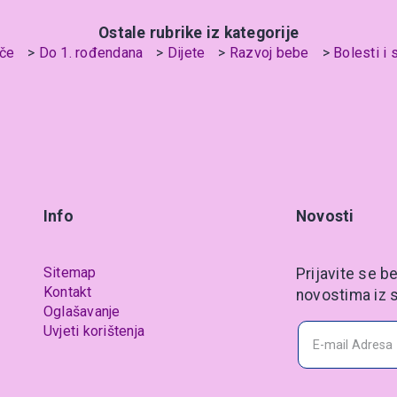
Ostale rubrike iz kategorije
če
Do 1. rođendana
Dijete
Razvoj bebe
Bolesti i 
Info
Novosti
Sitemap
Prijavite se be
Kontakt
novostima iz s
Oglašavanje
Uvjeti korištenja