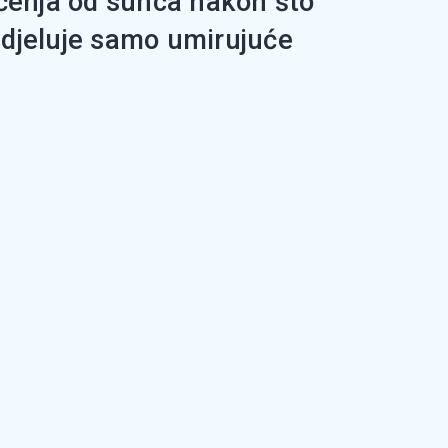
ećenja od sunca nakon što
" djeluje samo umirujuće