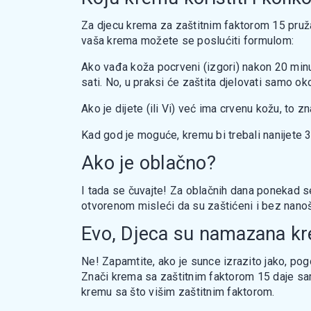
Za djecu krema za zaštitnim faktorom 15 pruža m
vaša krema možete se poslućiti formulom:
Ako vađa koža pocrveni (izgori) nakon 20 minut
sati. No, u praksi će zaštita djelovati samo 
Ako je dijete (ili Vi) već ima crvenu kožu, to z
Kad god je moguće, kremu bi trebali nanijete 3
Ako je oblačno?
I tada se čuvajte! Za oblačnih dana ponekad 
otvorenom misleći da su zaštićeni i bez nano
Evo, Djeca su namazana kr
Ne! Zapamtite, ako je sunce izrazito jako, pog
Znači krema sa zaštitnim faktorom 15 daje sam
kremu sa što višim zaštitnim faktorom.