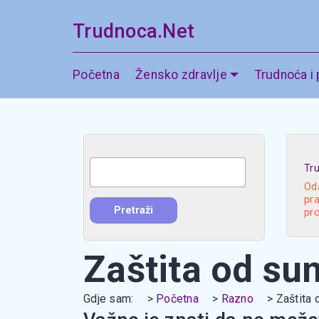
Trudnoca.Net
Početna
Žensko zdravlje
Trudnoća i
Tr
Oda
pra
pr
Zaštita od su
Gdje sam:
Početna
Razno
Zaštita 