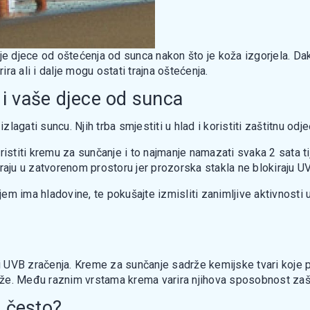
je djece od oštećenja od sunca nakon što je koža izgorjela. Dak
a ali i dalje mogu ostati trajna oštećenja.
 i vaše djece od sunca
agati suncu. Njih trba smjestiti u hlad i koristiti zaštitnu odje
ristiti kremu za sunčanje i to najmanje namazati svaka 2 sata t
raju u zatvorenom prostoru jer prozorska stakla ne blokiraju UV
em ima hladovine, te pokušajte izmisliti zanimljive aktivnosti
 UVB zračenja. Kreme za sunčanje sadrže kemijske tvari koje 
že. Među raznim vrstama krema varira njihova sposobnost zašti
o često?