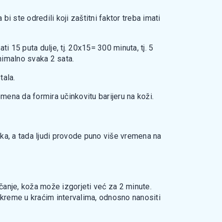
i ste odredili koji zaštitni faktor treba imati
 15 puta dulje, tj. 20x15= 300 minuta, tj. 5
nimalno svaka 2 sata.
tala.
mena da formira učinkovitu barijeru na koži.
ka, a tada ljudi provode puno više vremena na
čanje, koža može izgorjeti već za 2 minute.
 kreme u kraćim intervalima, odnosno nanositi