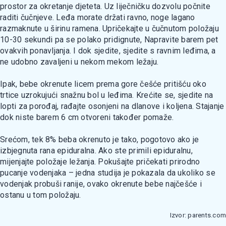
prostor za okretanje djeteta. Uz liječničku dozvolu počnite
raditi čučnjeve. Leđa morate držati ravno, noge lagano
razmaknute u širinu ramena. Upričekajte u čučnutom položaju
10-30 sekundi pa se polako pridignute, Napravite barem pet
ovakvih ponavljanja. I dok sjedite, sjedite s ravnim leđima, a
ne udobno zavaljeni u nekom mekom ležaju.
Ipak, bebe okrenute licem prema gore češće pritišću oko
trtice uzrokujući snažnu bol u leđima. Krećite se, sjedite na
lopti za porođaj, rađajte osonjeni na dlanove i koljena. Stajanje
dok niste barem 6 cm otvoreni također pomaže.
Srećom, tek 8% beba okrenuto je tako, pogotovo ako je
izbjegnuta rana epiduralna. Ako ste primili epiduralnu,
mijenjajte položaje ležanja. Pokušajte pričekati prirodno
pucanje vodenjaka – jedna studija je pokazala da ukoliko se
vodenjak probuši ranije, ovako okrenute bebe najčešće i
ostanu u tom položaju.
Izvor: parents.com