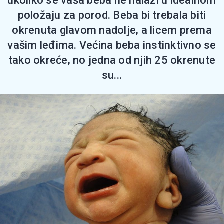
ukoliko se vaša beba ne nalazi u idealnom
položaju za porod. Beba bi trebala biti
okrenuta glavom nadolje, a licem prema
vašim leđima. Većina beba instinktivno se
tako okreće, no jedna od njih 25 okrenute
su...