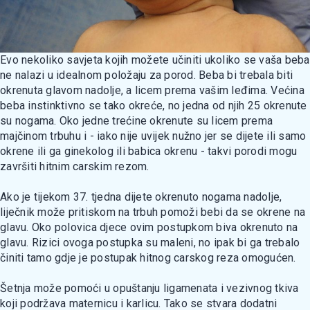
Evo nekoliko savjeta kojih možete učiniti ukoliko se vaša beba
ne nalazi u idealnom položaju za porod. Beba bi trebala biti
okrenuta glavom nadolje, a licem prema vašim leđima. Većina
beba instinktivno se tako okreće, no jedna od njih 25 okrenute
su nogama. Oko jedne trećine okrenute su licem prema
majčinom trbuhu i - iako nije uvijek nužno jer se dijete ili samo
okrene ili ga ginekolog ili babica okrenu - takvi porodi mogu
završiti hitnim carskim rezom.
Ako je tijekom 37. tjedna dijete okrenuto nogama nadolje,
liječnik može pritiskom na trbuh pomoži bebi da se okrene na
glavu. Oko polovica djece ovim postupkom biva okrenuto na
glavu. Rizici ovoga postupka su maleni, no ipak bi ga trebalo
činiti tamo gdje je postupak hitnog carskog reza omogućen.
Šetnja može pomoći u opuštanju ligamenata i vezivnog tkiva
koji podržava maternicu i karlicu. Tako se stvara dodatni