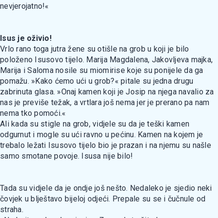
nevjerojatno!«
Isus je oživio!
Vrlo rano toga jutra žene su otišle na grob u koji je bilo
položeno Isusovo tijelo. Marija Magdalena, Jakovljeva majka,
Marija i Saloma nosile su miomirise koje su ponijele da ga
pomažu. »Kako ćemo ući u grob?« pitale su jedna drugu
zabrinuta glasa. »Onaj kamen koji je Josip na njega navalio za
nas je previše težak, a vrtlara još nema jer je prerano pa nam
nema tko pomoći.«
Ali kada su stigle na grob, vidjele su da je teški kamen
odgurnut i mogle su ući ravno u pećinu. Kamen na kojem je
trebalo ležati Isusovo tijelo bio je prazan i na njemu su našle
samo smotane povoje. Isusa nije bilo!
Tada su vidjele da je ondje još nešto. Nedaleko je sjedio neki
čovjek u blještavo bijeloj odjeći. Prepale su se i čučnule od
straha.