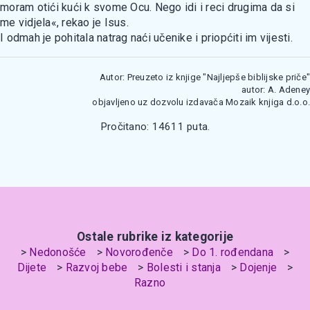
moram otići kući k svome Ocu. Nego idi i reci drugima da si
me vidjela«, rekao je Isus.
I odmah je pohitala natrag naći učenike i priopćiti im vijesti.
Autor: Preuzeto iz knjige "Najljepše biblijske priče"
autor: A. Adeney
objavljeno uz dozvolu izdavača Mozaik knjiga d.o.o.
Pročitano: 14611 puta.
Ostale rubrike iz kategorije
Nedonošće
Novorođenče
Do 1. rođendana
Dijete
Razvoj bebe
Bolesti i stanja
Dojenje
Razno