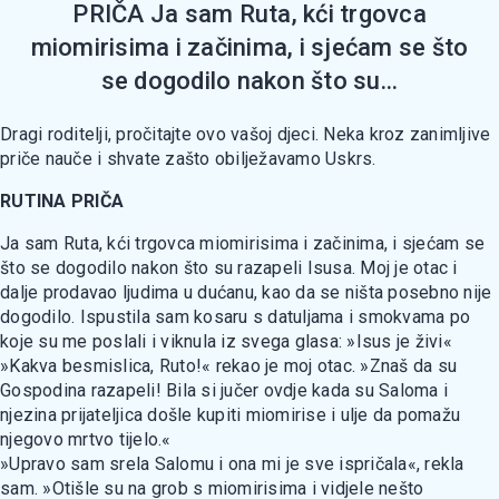
PRIČA Ja sam Ruta, kći trgovca
miomirisima i začinima, i sjećam se što
se dogodilo nakon što su...
Dragi roditelji, pročitajte ovo vašoj djeci. Neka kroz zanimljive
priče nauče i shvate zašto obilježavamo Uskrs.
RUTINA PRIČA
Ja sam Ruta, kći trgovca miomirisima i začinima, i sjećam se
što se dogodilo nakon što su razapeli Isusa. Moj je otac i
dalje prodavao ljudima u dućanu, kao da se ništa posebno nije
dogodilo. Ispustila sam kosaru s datuljama i smokvama po
koje su me poslali i viknula iz svega glasa: »Isus je živi«
»Kakva besmislica, Ruto!« rekao je moj otac. »Znaš da su
Gospodina razapeli! Bila si jučer ovdje kada su Saloma i
njezina prijateljica došle kupiti miomirise i ulje da pomažu
njegovo mrtvo tijelo.«
»Upravo sam srela Salomu i ona mi je sve ispričala«, rekla
sam. »Otišle su na grob s miomirisima i vidjele nešto