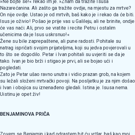
»Ne bojte se!« rekao im je. »Znam da tražite Isusa
Nazarećanina. Ali zašto ga tražite ovdje, na mjestu za mrtve?
On nije ovdje. Ustao je od mrtvih, baš kako je i rekao da će biti.
Isus je oživio! Pošao je prije vas u Galileju, ali ne brinite, ondje
će vas naći. Ali, prvo se vratite i recite Petru i ostalim
učenicima da je Isus uskrsnuo!«
Žene su bile zaprepaštene, ali pune radosti. Pohitale su
natrag ispričati svojim prijateljima, koji su jedva povjerovali u
to što se dogodilo. Petar i Ivan pohitali su uvjeriti se da je
tako. Ivan je bio brži i stigao je prvi, ali se bojao ući i
pogledati.
Zato je Petar ušao ravno unutra i vidio prazan grob, na kojem
su ležali složeni mrtvački povoji. Na posljetku je za njim došao
i Ivan i obojica su iznenađeno gledali. Istina je. Isusa nema.
Uistinu je opet živ!
BENJAMINOVA PRIČA
Zovem se Benjamin i kad odrastem bit ću vrtlar, baš kao moj