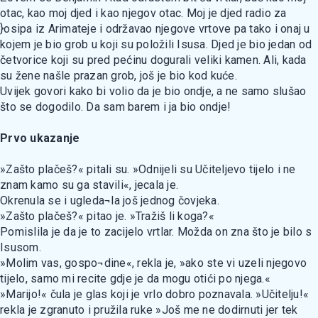
otac, kao moj djed i kao njegov otac. Moj je djed radio za
}osipa iz Arimateje i održavao njegove vrtove pa tako i onaj u
kojem je bio grob u koji su položili Isusa. Djed je bio jedan od
četvorice koji su pred pećinu dogurali veliki kamen. Ali, kada
su žene našle prazan grob, još je bio kod kuće.
Uvijek govori kako bi volio da je bio ondje, a ne samo slušao
što se dogodilo. Da sam barem i ja bio ondje!
Prvo ukazanje
»Zašto plačeš?« pitali su. »Odnijeli su Učiteljevo tijelo i ne
znam kamo su ga stavili«, jecala je.
Okrenula se i ugleda¬la još jednog čovjeka.
»Zašto plačeš?« pitao je. »Tražiš li koga?«
Pomislila je da je to zacijelo vrtlar. Možda on zna što je bilo s
Isusom.
»Molim vas, gospo¬dine«, rekla je, »ako ste vi uzeli njegovo
tijelo, samo mi recite gdje je da mogu otići po njega.«
»Marijo!« čula je glas koji je vrlo dobro poznavala. »Učitelju!«
rekla je zgranuto i pružila ruke »Još me ne dodirnuti jer tek