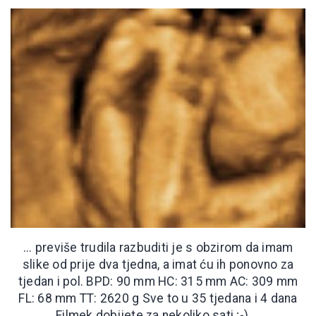
... previše trudila razbuditi je s obzirom da imam
slike od prije dva tjedna, a imat ću ih ponovno za
tjedan i pol. BPD: 90 mm HC: 315 mm AC: 309 mm
FL: 68 mm TT: 2620 g Sve to u 35 tjedana i 4 dana
Filmek dobijete za nekoliko sati ;-) ...