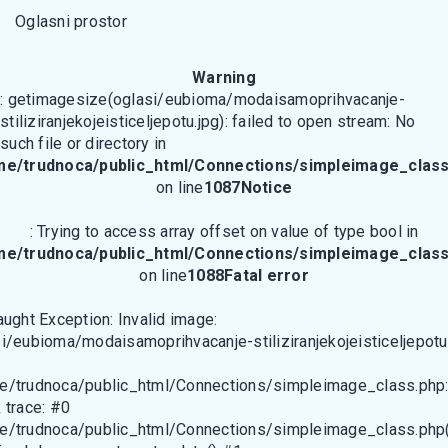
Oglasni prostor
Warning
: getimagesize(oglasi/eubioma/modaisamoprihvacanje-
stiliziranjekojeisticeljepotu.jpg): failed to open stream: No
such file or directory in
me/trudnoca/public_html/Connections/simpleimage_class
on line
1087
Notice
: Trying to access array offset on value of type bool in
me/trudnoca/public_html/Connections/simpleimage_class
on line
1088
Fatal error
aught Exception: Invalid image:
i/eubioma/modaisamoprihvacanje-stiliziranjekojeisticeljepotu
e/trudnoca/public_html/Connections/simpleimage_class.php
 trace: #0
e/trudnoca/public_html/Connections/simpleimage_class.php(