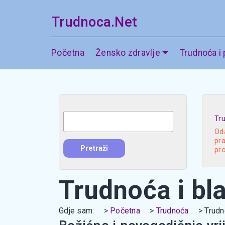
Trudnoca.Net
Početna
Žensko zdravlje
Trudnoća i
Tr
Oda
pra
pr
Trudnoća i bl
Gdje sam:
Početna
Trudnoća
Trudn