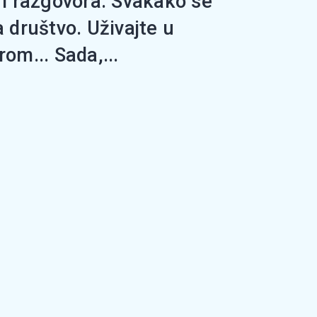
i i razgovora. Svakako se
a društvo. Uživajte u
om... Sada,...