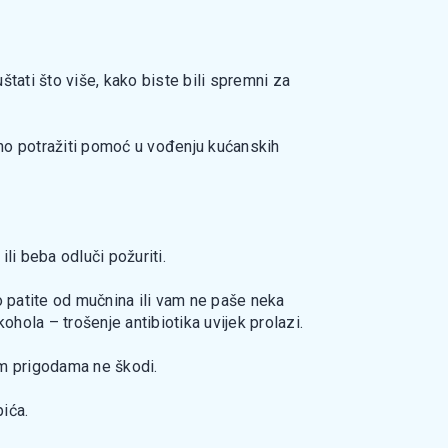
štati što više, kako biste bili spremni za
dno potražiti pomoć u vođenju kućanskih
li beba odluči požuriti.
ko patite od mučnina ili vam ne paše neka
ohola – trošenje antibiotika uvijek prolazi.
im prigodama ne škodi.
ića.