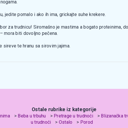
m nogama.
u, jedite pomalo i ako ih ima, grickajte suhe krekere.
 izbor za trudnicu! Siromašno je mastima a bogato proteinima, d
 – mora biti dovoljno pečena.
e sireve te hranu sa sirovim jajima.
Ostale rubrike iz kategorije
dnima
Beba u trbuhu
Pretrage u trudnoći
Blizanačka t
u trudnoći
Ostalo
Porod