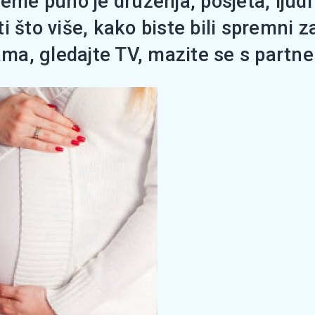
jeme puno je druženja, posjeta, ljud
 što više, kako biste bili spremni z
a, gledajte TV, mazite se s partner