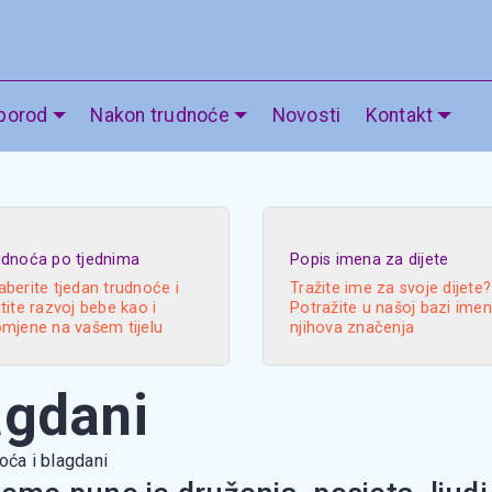
 porod
Nakon trudnoće
Novosti
Kontakt
udnoća po tjednima
Popis imena za dijete
berite tjedan trudnoće i
Tražite ime za svoje dijete?
tite razvoj bebe kao i
Potražite u našoj bazi imen
omjene na vašem tijelu
njihova značenja
agdani
oća i blagdani