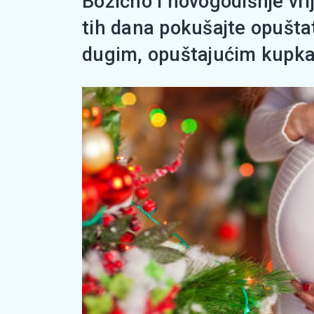
Božićno i novogodišnje vri
tih dana pokušajte opuštati
dugim, opuštajućim kupkam