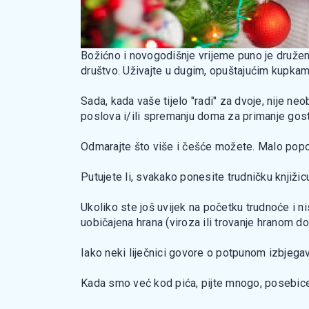
Božićno i novogodišnje vrijeme puno je druženja
društvo. Uživajte u dugim, opuštajućim kupkama
Sada, kada vaše tijelo "radi" za dvoje, nije 
poslova i/ili spremanju doma za primanje gostij
Odmarajte što više i češće možete. Malo pop
Putujete li, svakako ponesite trudničku knjižic
Ukoliko ste još uvijek na početku trudnoće i n
uobičajena hrana (viroza ili trovanje hranom do
Iako neki liječnici govore o potpunom izbjeg
Kada smo već kod pića, pijte mnogo, posebice a