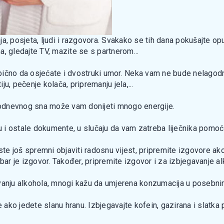
, posjeta, ljudi i razgovora. Svakako se tih dana pokušajte opu
, gledajte TV, mazite se s partnerom...
neobično da osjećate i dvostruki umor. Neka vam ne bude nelago
u, pečenje kolača, pripremanju jela,...
odnevnog sna može vam donijeti mnogo energije.
u i ostale dokumente, u slučaju da vam zatreba liječnika pomoć i
iste još spremni objaviti radosnu vijest, pripremite izgovore a
bar je izgovor. Također, pripremite izgovor i za izbjegavanje alk
avanju alkohola, mnogi kažu da umjerena konzumacija u posebn
ko jedete slanu hranu. Izbjegavajte kofein, gazirana i slatka p