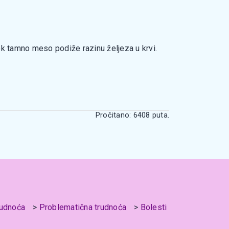
ok tamno meso podiže razinu željeza u krvi.
Pročitano: 6408 puta.
rudnoća
Problematična trudnoća
Bolesti