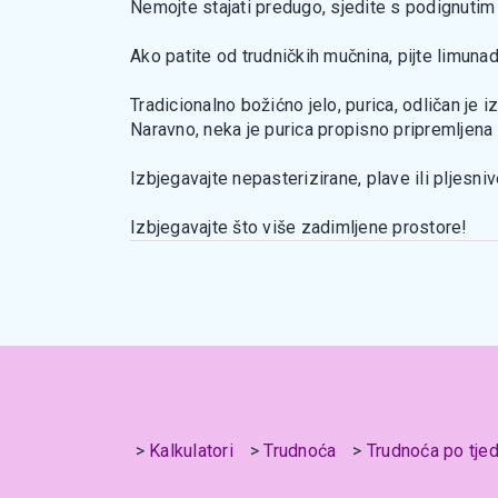
Nemojte stajati predugo, sjedite s podignuti
Ako patite od trudničkih mučnina, pijte limunad
Tradicionalno božićno jelo, purica, odličan je
Naravno, neka je purica propisno pripremljena
Izbjegavajte nepasterizirane, plave ili pljesniv
Izbjegavajte što više zadimljene prostore!
Kalkulatori
Trudnoća
Trudnoća po tje