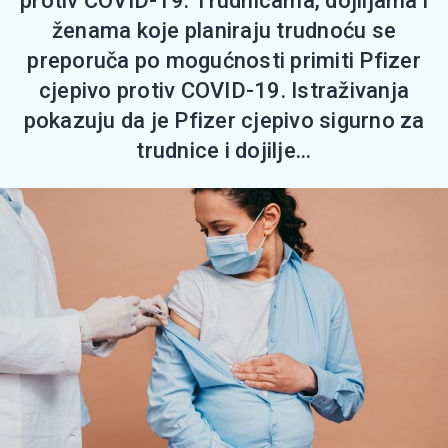
protiv COVID-19. Тrudnicama, dojiljama i
ženama koje planiraju trudnoću se
preporuča po mogućnosti primiti Pfizer
cjepivo protiv COVID-19. Istraživanja
pokazuju da је Pfizer cjepivo sigurno za
trudnice i dojilje...