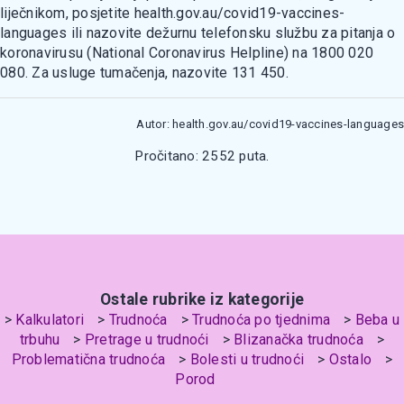
liječnikom, posjetite health.gov.au/covid19-vaccines-
languages ili nazovite dežurnu telefonsku službu za pitanja o
koronavirusu (National Coronavirus Helpline) nа 1800 020
080. Zа usluge tumačenja, nazovite 131 450.
Autor: health.gov.au/covid19-vaccines-languages
Pročitano: 2552 puta.
Ostale rubrike iz kategorije
Kalkulatori
Trudnoća
Trudnoća po tjednima
Beba u
trbuhu
Pretrage u trudnoći
Blizanačka trudnoća
Problematična trudnoća
Bolesti u trudnoći
Ostalo
Porod