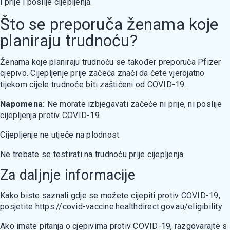
i prije i poslije cijepljenja.
Što se preporuča ženama koje
planiraju trudnoću?
Ženama koje planiraju trudnoću se također preporuča Pfizer
cjepivo. Cijepljenje prije začeća znači da ćete vjerojatno
tijekom cijele trudnoće biti zaštićeni od COVID-19.
Napomena:
Nе morate izbjegavati začeće ni prije, ni poslije
cijepljenja protiv COVID-19.
Cijepljenje ne utječe na plodnost.
Ne trebate se testirati na trudnoću prije cijepljenja.
Za daljnje informacije
Kako biste saznali gdje se možete cijepiti protiv COVID-19,
posjetite https://covid-vaccine.healthdirect.gov.au/eligibility
Аkо imate pitanja о cjepivima protiv COVID-19, razgovarajte s