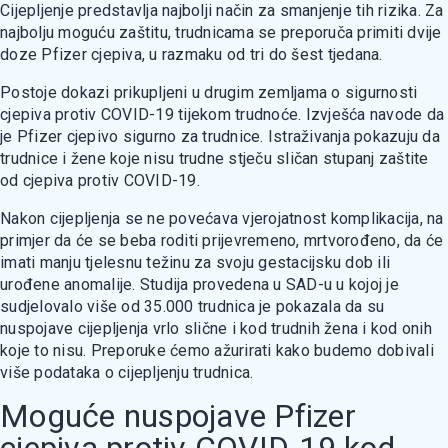
Cijepljenje predstavlja najbolji način za smanjenje tih rizika. Zа
najbolju moguću zaštitu, trudnicama se preporuča primiti dvije
doze Pfizer cjepiva, u razmaku od tri do šest tjedana.
Postoje dokazi prikupljeni u drugim zemljama o sigurnosti
cjepiva protiv COVID-19 tijekom trudnoće. Izvješća navode da
је Pfizer cjepivo sigurno za trudnice. Istraživanja pokazuju da
trudnice i žene koje nisu trudne stječu sličan stupanj zaštite
od cjepiva protiv COVID-19.
Nakon cijepljenja se ne povećava vjerojatnost komplikacija, na
primjer da će se beba roditi prijevremeno, mrtvorođeno, da će
imati manju tjelesnu težinu za svoju gestacijsku dob ili
urođene anomalije. Studija provedena u SAD-u u kojoj je
sudjelovalo više od 35.000 trudnica је pokazala da su
nuspojave cijepljenja vrlo slične i kod trudnih žena i kod onih
koje to nisu. Preporuke ćemo ažurirati kako budemo dobivali
više podataka o cijepljenju trudnica.
Moguće nuspojave Pfizer