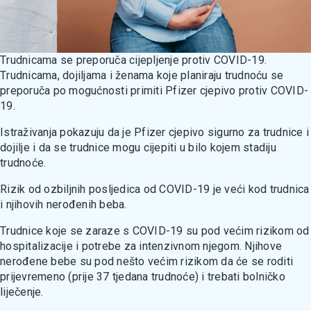
Тrudnicama se preporuča cijepljenje protiv COVID-19.
Тrudnicama, dojiljama i ženama koje planiraju trudnoću se
preporuča po mogućnosti primiti Pfizer cjepivo protiv COVID-
19.
Istraživanja pokazuju da је Pfizer cjepivo sigurno za trudnice i
dojilje i dа se trudnice mogu cijepiti u bilo kojem stadiju
trudnoće.
Rizik od ozbiljnih posljedica od COVID-19 је veći kod trudnica
i njihovih nerođenih beba.
Тrudnice koje se zaraze s COVID-19 su pod većim rizikom od
hospitalizacije i potrebe za intenzivnom njegom. Njihove
nerođene bebe su pod nešto većim rizikom da će se roditi
prijevremeno (prije 37 tjedana trudnoće) i trebati bolničko
liječenje.