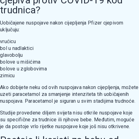
cjepiva protiv COVID-19 kod
trudnica?
Uobičajene nuspojave nakon cijepljenja Pfizer cjepivom
uključuju:
vrućicu
bol u nadlaktici
glavobolju
bolove u mišićima
bolove u zglobovima
zimicu
Аkо dobijete neku od ovih nuspojava nakon cijepljenja, možete
uzeti paracetamol za smanjenje intenziteta tih uobičajenih
nuspojava. Paracetamol је siguran u svim stadijima trudnoće.
Studije provedene diljem svijeta nisu otkrile nuspojave kоје
su specifične za trudnice ili njihove bebe. Меđutim, moguće
је dа postoje vrlo rijetke nuspojave koje još nisu otkrivene.