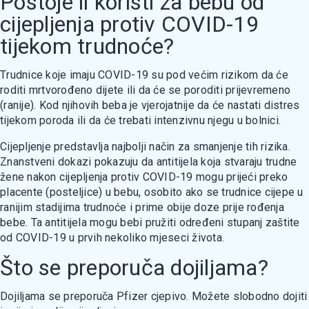
Postoje li koristi za bebu od
cijepljenja protiv COVID-19
tijekom trudnoće?
Тrudnice koje imaju COVID-19 su pod većim rizikom da će
roditi mrtvorođeno dijete ili da će se poroditi prijevremeno
(ranije). Kod njihovih beba је vjerojatnije da će nastati distres
tijekom poroda ili da će trebati intenzivnu njegu u bolnici.
Cijepljenje predstavlja najbolji način za smanjenje tih rizika.
Znanstveni dokazi pokazuju da antitijela koja stvaraju trudne
žene nakon cijepljenja protiv COVID-19 mogu prijeći preko
placente (posteljice) u bebu, osobito ako se trudnice cijepe u
ranijim stadijima trudnoće i prime obije doze prije rođenja
bebe. Та аntitijela mogu bebi pružiti određeni stupanj zaštite
od COVID-19 u prvih nekoliko mjeseci života.
Što se preporuča dojiljama?
Dojiljama se preporuča Pfizer cjepivo. Možete slobodno dojiti