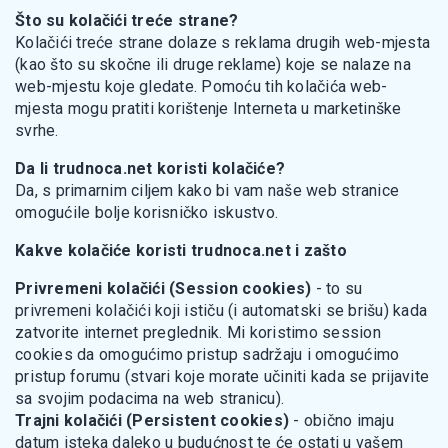
Što su kolačići treće strane?
Kolačići treće strane dolaze s reklama drugih web-mjesta
(kao što su skočne ili druge reklame) koje se nalaze na
web-mjestu koje gledate. Pomoću tih kolačića web-
mjesta mogu pratiti korištenje Interneta u marketinške
svrhe.
Da li trudnoca.net koristi kolačiće?
Da, s primarnim ciljem kako bi vam naše web stranice
omogućile bolje korisničko iskustvo.
Kakve kolačiće koristi trudnoca.net i zašto
Privremeni kolačići (Session cookies)
- to su
privremeni kolačići koji ističu (i automatski se brišu) kada
zatvorite internet preglednik. Mi koristimo session
cookies da omogućimo pristup sadržaju i omogućimo
pristup forumu (stvari koje morate učiniti kada se prijavite
sa svojim podacima na web stranicu).
Trajni kolačići (Persistent cookies)
- obično imaju
datum isteka daleko u budućnost te će ostati u vašem