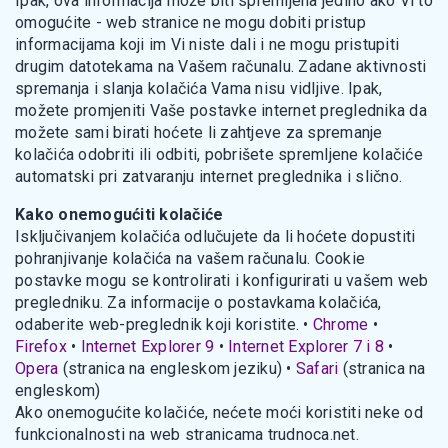
Ipak, ova informacija može biti spremljena jedino ako Vi to
omogućite - web stranice ne mogu dobiti pristup
informacijama koji im Vi niste dali i ne mogu pristupiti
drugim datotekama na Vašem računalu. Zadane aktivnosti
spremanja i slanja kolačića Vama nisu vidljive. Ipak,
možete promjeniti Vaše postavke internet preglednika da
možete sami birati hoćete li zahtjeve za spremanje
kolačića odobriti ili odbiti, pobrišete spremljene kolačiće
automatski pri zatvaranju internet preglednika i slično.
Kako onemogućiti kolačiće
Isključivanjem kolačića odlučujete da li hoćete dopustiti
pohranjivanje kolačića na vašem računalu. Cookie
postavke mogu se kontrolirati i konfigurirati u vašem web
pregledniku. Za informacije o postavkama kolačića,
odaberite web-preglednik koji koristite. •
Chrome
•
Firefox
•
Internet Explorer 9
•
Internet Explorer 7 i 8
•
Opera
(stranica na engleskom jeziku) •
Safari
(stranica na
engleskom)
Ako onemogućite kolačiće, nećete moći koristiti neke od
funkcionalnosti na web stranicama trudnoca.net.