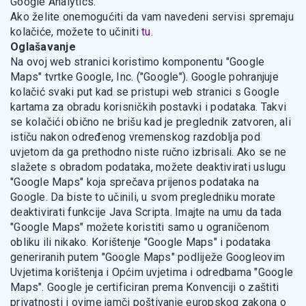
Google Analytics.
Ako želite onemogućiti da vam navedeni servisi spremaju
kolačiće, možete to učiniti
tu
.
Oglašavanje
Na ovoj web stranici koristimo komponentu "Google
Maps" tvrtke Google, Inc. ("Google"). Google pohranjuje
kolačić svaki put kad se pristupi web stranici s Google
kartama za obradu korisničkih postavki i podataka. Takvi
se kolačići obično ne brišu kad je preglednik zatvoren, ali
ističu nakon određenog vremenskog razdoblja pod
uvjetom da ga prethodno niste ručno izbrisali. Ako se ne
slažete s obradom podataka, možete deaktivirati uslugu
"Google Maps" koja sprečava prijenos podataka na
Google. Da biste to učinili, u svom pregledniku morate
deaktivirati funkcije Java Scripta. Imajte na umu da tada
"Google Maps" možete koristiti samo u ograničenom
obliku ili nikako. Korištenje "Google Maps" i podataka
generiranih putem "Google Maps" podliježe Googleovim
Uvjetima korištenja i Općim uvjetima i odredbama "Google
Maps". Google je certificiran prema Konvenciji o zaštiti
privatnosti i ovime jamči poštivanje europskog zakona o