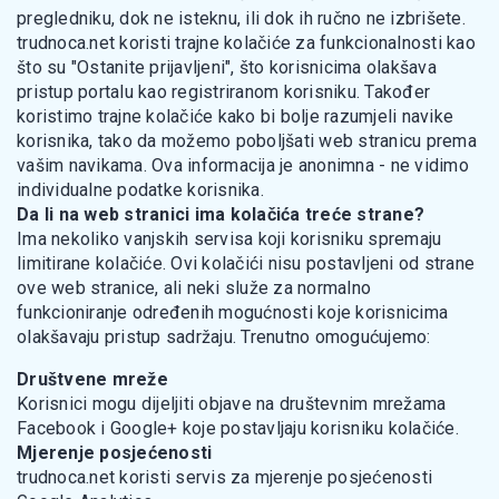
pregledniku, dok ne isteknu, ili dok ih ručno ne izbrišete.
trudnoca.net koristi trajne kolačiće za funkcionalnosti kao
što su "Ostanite prijavljeni", što korisnicima olakšava
pristup portalu kao registriranom korisniku. Također
koristimo trajne kolačiće kako bi bolje razumjeli navike
korisnika, tako da možemo poboljšati web stranicu prema
vašim navikama. Ova informacija je anonimna - ne vidimo
individualne podatke korisnika.
Da li na web stranici ima kolačića treće strane?
Ima nekoliko vanjskih servisa koji korisniku spremaju
limitirane kolačiće. Ovi kolačići nisu postavljeni od strane
ove web stranice, ali neki služe za normalno
funkcioniranje određenih mogućnosti koje korisnicima
olakšavaju pristup sadržaju. Trenutno omogućujemo:
Društvene mreže
Korisnici mogu dijeljiti objave na društevnim mrežama
Facebook i Google+ koje postavljaju korisniku kolačiće.
Mjerenje posjećenosti
trudnoca.net koristi servis za mjerenje posjećenosti