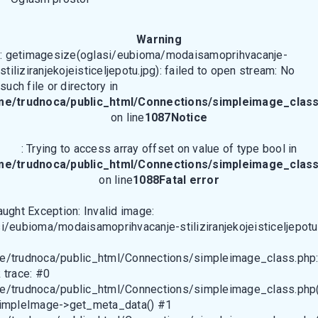
Warning
: getimagesize(oglasi/eubioma/modaisamoprihvacanje-
stiliziranjekojeisticeljepotu.jpg): failed to open stream: No
such file or directory in
me/trudnoca/public_html/Connections/simpleimage_class
on line
1087
Notice
: Trying to access array offset on value of type bool in
me/trudnoca/public_html/Connections/simpleimage_class
on line
1088
Fatal error
aught Exception: Invalid image:
i/eubioma/modaisamoprihvacanje-stiliziranjekojeisticeljepotu
e/trudnoca/public_html/Connections/simpleimage_class.php
 trace: #0
e/trudnoca/public_html/Connections/simpleimage_class.php(
SimpleImage->get_meta_data() #1