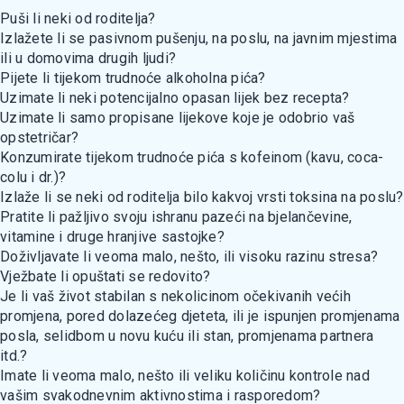
Puši li neki od roditelja?
Izlažete li se pasivnom pušenju, na poslu, na javnim mjestima
ili u domovima drugih ljudi?
Pijete li tijekom trudnoće alkoholna pića?
Uzimate li neki potencijalno opasan lijek bez recepta?
Uzimate li samo propisane lijekove koje je odobrio vaš
opstetričar?
Konzumirate tijekom trudnoće pića s kofeinom (kavu, coca-
colu i dr.)?
Izlaže li se neki od roditelja bilo kakvoj vrsti toksina na poslu?
Pratite li pažljivo svoju ishranu pazeći na bjelančevine,
vitamine i druge hranjive sastojke?
Doživljavate li veoma malo, nešto, ili visoku razinu stresa?
Vježbate li opuštati se redovito?
Je li vaš život stabilan s nekolicinom očekivanih većih
promjena, pored dolazećeg djeteta, ili je ispunjen promjenama
posla, selidbom u novu kuću ili stan, promjenama partnera
itd.?
Imate li veoma malo, nešto ili veliku količinu kontrole nad
vašim svakodnevnim aktivnostima i rasporedom?