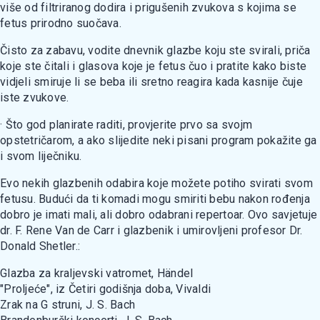
više od filtriranog dodira i prigušenih zvukova s kojima se
fetus prirodno suočava.
Čisto za zabavu, vodite dnevnik glazbe koju ste svirali, priča
koje ste čitali i glasova koje je fetus čuo i pratite kako biste
vidjeli smiruje li se beba ili sretno reagira kada kasnije čuje
iste zvukove.
· Što god planirate raditi, provjerite prvo sa svojm
opstetričarom, a ako slijedite neki pisani program pokažite ga
i svom liječniku.
Evo nekih glazbenih odabira koje možete potiho svirati svom
fetusu. Budući da ti komadi mogu smiriti bebu nakon rođenja
dobro je imati mali, ali dobro odabrani repertoar. Ovo savjetuje
dr. F. Rene Van de Carr i glazbenik i umirovljeni profesor Dr.
Donald Shetler.:
Glazba za kraljevski vatromet, Händel
"Proljeće", iz Četiri godišnja doba, Vivaldi
Zrak na G struni, J. S. Bach