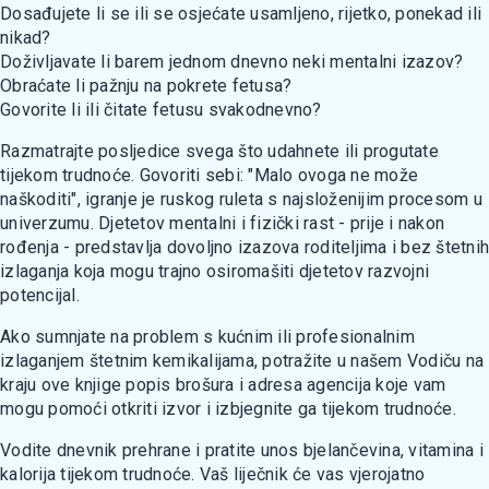
Dosađujete li se ili se osjećate usamljeno, rijetko, ponekad ili
nikad?
Doživljavate li barem jednom dnevno neki mentalni izazov?
Obraćate li pažnju na pokrete fetusa?
Govorite li ili čitate fetusu svakodnevno?
Razmatrajte posljedice svega što udahnete ili progutate
tijekom trudnoće. Govoriti sebi: "Malo ovoga ne može
naškoditi", igranje je ruskog ruleta s najsloženijim procesom u
univerzumu. Djetetov mentalni i fizički rast - prije i nakon
rođenja - predstavlja dovoljno izazova roditeljima i bez štetnih
izlaganja koja mogu trajno osiromašiti djetetov razvojni
potencijal.
Ako sumnjate na problem s kućnim ili profesionalnim
izlaganjem štetnim kemikalijama, potražite u našem Vodiču na
kraju ove knjige popis brošura i adresa agencija koje vam
mogu pomoći otkriti izvor i izbjegnite ga tijekom trudnoće.
Vodite dnevnik prehrane i pratite unos bjelančevina, vitamina i
kalorija tijekom trudnoće. Vaš liječnik će vas vjerojatno