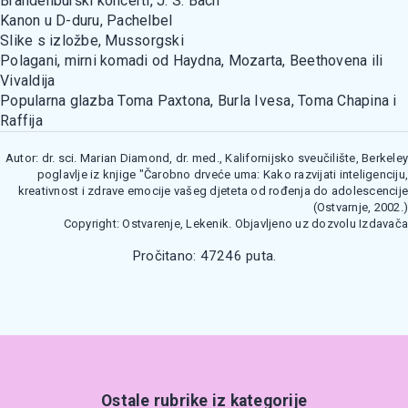
Brandenburški koncerti, J. S. Bach
Kanon u D-duru, Pachelbel
Slike s izložbe, Mussorgski
Polagani, mirni komadi od Haydna, Mozarta, Beethovena ili
Vivaldija
Popularna glazba Toma Paxtona, Burla Ivesa, Toma Chapina i
Raffija
Autor: dr. sci. Marian Diamond, dr. med., Kalifornijsko sveučilište, Berkeley
poglavlje iz knjige "Čarobno drveće uma: Kako razvijati inteligenciju,
kreativnost i zdrave emocije vašeg djeteta od rođenja do adolescencije
(Ostvarnje, 2002.)
Copyright: Ostvarenje, Lekenik. Objavljeno uz dozvolu Izdavača
Pročitano: 47246 puta.
Ostale rubrike iz kategorije