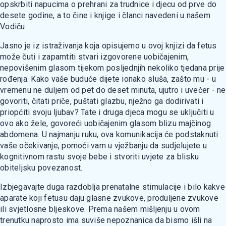
opskrbiti napucima o prehrani za trudnice i djecu od prve do
desete godine, a to čine i knjige i članci navedeni u našem
Vodiču.
Jasno je iz istraživanja koja opisujemo u ovoj knjizi da fetus
može čuti i zapamtiti stvari izgovorene uobičajenim,
nepovišenim glasom tijekom posljednjih nekoliko tjedana prije
rođenja. Kako vaše buduće dijete ionako sluša, zašto mu - u
vremenu ne duljem od pet do deset minuta, ujutro i uvečer - ne
govoriti, čitati priče, puštati glazbu, nježno ga dodirivati i
priopćiti svoju ljubav? Tate i druga djeca mogu se uključiti u
ovo ako žele, govoreći uobičajenim glasom blizu majčinog
abdomena. U najmanju ruku, ova komunikacija će podstaknuti
vaše očekivanje, pomoći vam u vježbanju da sudjelujete u
kognitivnom rastu svoje bebe i stvoriti uvjete za blisku
obiteljsku povezanost.
Izbjegavajte duga razdoblja prenatalne stimulacije i bilo kakve
aparate koji fetusu daju glasne zvukove, produljene zvukove
ili svjetlosne bljeskove. Prema našem mišljenju u ovom
trenutku naprosto ima suviše nepoznanica da bismo išli na