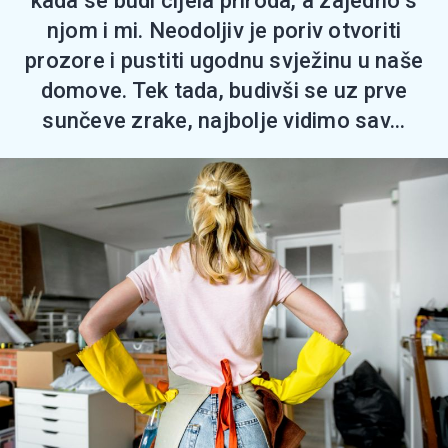
kada se budi cijela priroda, a zajedno s
njom i mi. Neodoljiv je poriv otvoriti
prozore i pustiti ugodnu svježinu u naše
domove. Tek tada, budivši se uz prve
sunčeve zrake, najbolje vidimo sav...