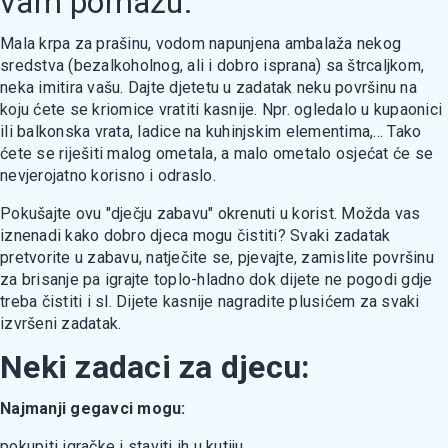
vam pomažu.
Mala krpa za prašinu, vodom napunjena ambalaža nekog
sredstva (bezalkoholnog, ali i dobro isprana) sa štrcaljkom,
neka imitira vašu. Dajte djetetu u zadatak neku površinu na
koju ćete se kriomice vratiti kasnije. Npr. ogledalo u kupaonici
ili balkonska vrata, ladice na kuhinjskim elementima,... Tako
ćete se riješiti malog ometala, a malo ometalo osjećat će se
nevjerojatno korisno i odraslo.
Pokušajte ovu "dječju zabavu" okrenuti u korist. Možda vas
iznenadi kako dobro djeca mogu čistiti? Svaki zadatak
pretvorite u zabavu, natječite se, pjevajte, zamislite površinu
za brisanje pa igrajte toplo-hladno dok dijete ne pogodi gdje
treba čistiti i sl. Dijete kasnije nagradite plusićem za svaki
izvršeni zadatak.
Neki zadaci za djecu:
Najmanji gegavci mogu:
pokupiti igračke i staviti ih u kutiju