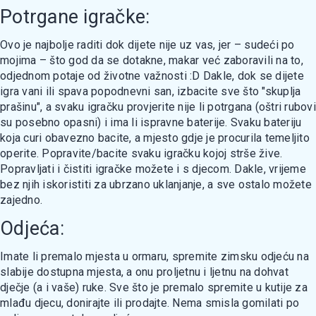
Potrgane igračke:
Ovo je najbolje raditi dok dijete nije uz vas, jer – sudeći po
mojima – što god da se dotakne, makar već zaboravili na to,
odjednom potaje od životne važnosti :D Dakle, dok se dijete
igra vani ili spava popodnevni san, izbacite sve što "skuplja
prašinu", a svaku igračku provjerite nije li potrgana (oštri rubovi
su posebno opasni) i ima li ispravne baterije. Svaku bateriju
koja curi obavezno bacite, a mjesto gdje je procurila temeljito
operite. Popravite/bacite svaku igračku kojoj strše žive.
Popravljati i čistiti igračke možete i s djecom. Dakle, vrijeme
bez njih iskoristiti za ubrzano uklanjanje, a sve ostalo možete
zajedno.
Odjeća:
Imate li premalo mjesta u ormaru, spremite zimsku odjeću na
slabije dostupna mjesta, a onu proljetnu i ljetnu na dohvat
dječje (a i vaše) ruke. Sve što je premalo spremite u kutije za
mlađu djecu, donirajte ili prodajte. Nema smisla gomilati po