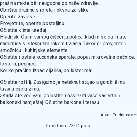
prašina može biti neugodna po naše zdravlje.
Obrišite prašinu s roleta i okvira za slike
Operite zavjese
Provjetrite, operite posteljinu
Očistite klima-uređaj
Hladnjak. Osim samog čišćenja polica, kladim se da imate
namirnica s isteknutim rokom trajanja. Također provjerite i
smočnicu i kuhinjske elemente.
Očistite i ostale kućanske aparate, poput mikrovalne pećnice,
tostera, pećnice,...
Koliko prašine iznad sijalica, po lusterima!
Očistite roštilj. Zasigurno je netaknut stajao u garaži ili na
tavanu cijelu zimu.
>Kada ste već vani, počistite i osvježiti vaše vaš vrtni /
balkonski namještaj. Očistite balkone i terasu.
Autor: Trudnoca.net
Pročitano: 7804 puta.