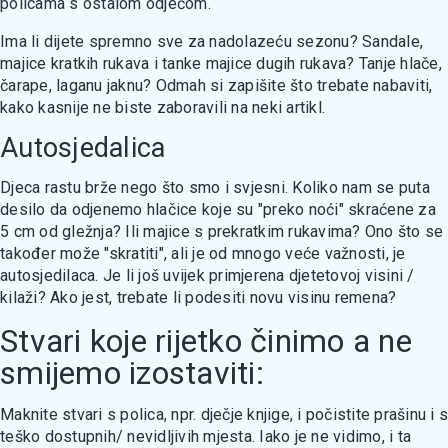
policama s ostalom odjećom.
Ima li dijete spremno sve za nadolazeću sezonu? Sandale,
majice kratkih rukava i tanke majice dugih rukava? Tanje hlače,
čarape, laganu jaknu? Odmah si zapišite što trebate nabaviti,
kako kasnije ne biste zaboravili na neki artikl.
Autosjedalica
Djeca rastu brže nego što smo i svjesni. Koliko nam se puta
desilo da odjenemo hlačice koje su "preko noći" skraćene za
5 cm od gležnja? Ili majice s prekratkim rukavima? Ono što se
također može "skratiti", ali je od mnogo veće važnosti, je
autosjedilaca. Je li još uvijek primjerena djetetovoj visini /
kilaži? Ako jest, trebate li podesiti novu visinu remena?
Stvari koje rijetko činimo a ne
smijemo izostaviti:
Maknite stvari s polica, npr. dječje knjige, i počistite prašinu i s
teško dostupnih/ nevidljivih mjesta. Iako je ne vidimo, i ta