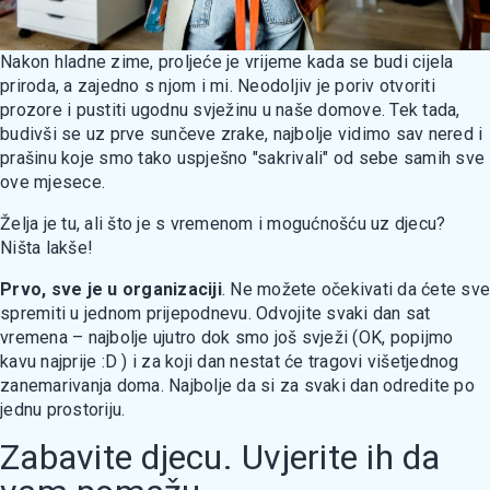
Nakon hladne zime, proljeće je vrijeme kada se budi cijela
priroda, a zajedno s njom i mi. Neodoljiv je poriv otvoriti
prozore i pustiti ugodnu svježinu u naše domove. Tek tada,
budivši se uz prve sunčeve zrake, najbolje vidimo sav nered i
prašinu koje smo tako uspješno "sakrivali" od sebe samih sve
ove mjesece.
Želja je tu, ali što je s vremenom i mogućnošću uz djecu?
Ništa lakše!
Prvo, sve je u organizaciji
. Ne možete očekivati da ćete sve
spremiti u jednom prijepodnevu. Odvojite svaki dan sat
vremena – najbolje ujutro dok smo još svježi (OK, popijmo
kavu najprije :D ) i za koji dan nestat će tragovi višetjednog
zanemarivanja doma. Najbolje da si za svaki dan odredite po
jednu prostoriju.
Zabavite djecu. Uvjerite ih da