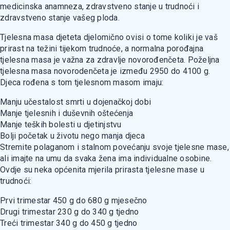
medicinska anamneza, zdravstveno stanje u trudnoći i
zdravstveno stanje vašeg ploda.
Tjelesna masa djeteta djelomično ovisi o tome koliki je vaš
prirast na težini tijekom trudnoće, a normalna porođajna
tjelesna masa je važna za zdravlje novorođenčeta. Poželjna
tjelesna masa novorodenčeta je između 2950 do 4100 g.
Djeca rođena s tom tjelesnom masom imaju:
Manju učestalost smrti u dojenačkoj dobi
Manje tjelesnih i duševnih oštećenja
Manje teških bolesti u djetinjstvu
Bolji početak u životu nego manja djeca
Stremite polaganom i stalnom povećanju svoje tjelesne mase,
ali imajte na umu da svaka žena ima individualne osobine.
Ovdje su neka općenita mjerila prirasta tjelesne mase u
trudnoći:
Prvi trimestar 450 g do 680 g mjesečno
Drugi trimestar 230 g do 340 g tjedno
Treći trimestar 340 g do 450 g tjedno