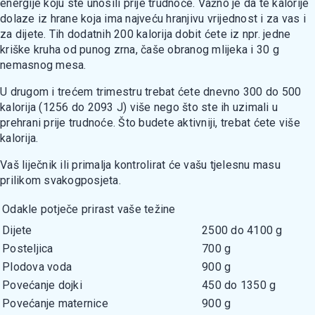
energije koju ste unosili prije trudnoće. Važno je da te kalorije
dolaze iz hrane koja ima najveću hranjivu vrijednost i za vas i
za dijete. Tih dodatnih 200 kalorija dobit ćete iz npr. jedne
kriške kruha od punog zrna, čaše obranog mlijeka i 30 g
nemasnog mesa.
U drugom i trećem trimestru trebat ćete dnevno 300 do 500
kalorija (1256 do 2093 J) više nego što ste ih uzimali u
prehrani prije trudnoće. Što budete aktivniji, trebat ćete više
kalorija.
Vaš liječnik ili primalja kontrolirat će vašu tjelesnu masu
prilikom svakogposjeta.
Odakle potječe prirast vaše težine
Dijete
2500 do 4100 g
Posteljica
700 g
Plodova voda
900 g
Povećanje dojki
450 do 1350 g
Povećanje maternice
900 g