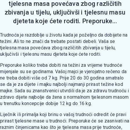
tjelesna masa povećava zbog različitih
zbivanja u tijelu, uključivši i tjelesnu masu
djeteta koje ćete roditi. Preporuke...
Trudnoća je razdoblje u životu kada je poželjno da dobijete na
težini. Ali to ne znači da trebate postati debeli. Vaša se
tjelesna masa povećava zbog različitih zbivanja u tijelu,
uključivši i tjelesnu masu djeteta koje ćete roditi.
Preporuke koliko treba dobiti na težini za vrijeme trudnoće
mijenjale su se godinama. Vašoj majci je vjerojatno rečeno da
ne treba dobiti više od 7 kg. Prije 20 do 30 godina smatralo
se da je za dijete i majku najbolji najmanji prirast težine kod
majke. Sada su znanstvenici utvrdili da je za zdravu trudnoću i
zdravo dijete najbolje da žena s normalnom tjelesnom masom
u trenutku koncepcije dobije 12 kg do 16 kg.
Liječnik ili primalja koji brinu o vašoj trudnoći odredit će pravi
prirast tjelesne mase u trudnoći. Preporuke će se zasnivati na
raznim činjenicama kao što je tjelesna masa prije trudnoće,