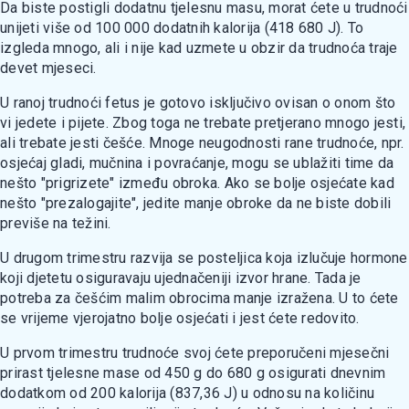
Da biste postigli dodatnu tjelesnu masu, morat ćete u trudnoći
unijeti više od 100 000 dodatnih kalorija (418 680 J). To
izgleda mnogo, ali i nije kad uzmete u obzir da trudnoća traje
devet mjeseci.
U ranoj trudnoći fetus je gotovo isključivo ovisan o onom što
vi jedete i pijete. Zbog toga ne trebate pretjerano mnogo jesti,
ali trebate jesti češće. Mnoge neugodnosti rane trudnoće, npr.
osjećaj gladi, mučnina i povraćanje, mogu se ublažiti time da
nešto "prigrizete" između obroka. Ako se bolje osjećate kad
nešto "prezalogajite", jedite manje obroke da ne biste dobili
previše na težini.
U drugom trimestru razvija se posteljica koja izlučuje hormone
koji djetetu osiguravaju ujednačeniji izvor hrane. Tada je
potreba za češćim malim obrocima manje izražena. U to ćete
se vrijeme vjerojatno bolje osjećati i jest ćete redovito.
U prvom trimestru trudnoće svoj ćete preporučeni mjesečni
prirast tjelesne mase od 450 g do 680 g osigurati dnevnim
dodatkom od 200 kalorija (837,36 J) u odnosu na količinu