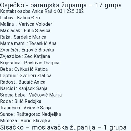
Osječko - baranjska županija – 17 grupa
Kontakt osoba Anica Rašić 031 225 382
Ljubav : Katica Đeri
Malina : Verivca Voloder
Maslačak : Bulić Slavica
Ruža : Sardelić Marica
Mama mami : Tešankić Ana
Zvončići : Ergović Biserka
Zvjezdice : Zec Katijana
Krijesnica : Pavlović Dragica
Beba : Cvitkušić Katica
Leptirić : Gverieri Zlatica
Radost : Budaić Anica
Narcisi : Kanjsek Sanja
Sretna beba : Vučković Marija
Roda : Bilić Radojka
Tratinčica : Višević Sanja
Sunce : Raštegorac Nedjeljka
Mimoza : Borić Slavojka
Sisačko – moslavačka županija – 1 grupa