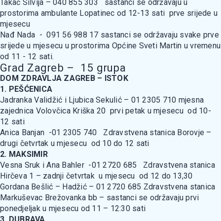
Takač Silvija – 040 855 303 sastanci se održavaju u
prostorima ambulante Lopatinec od 12-13 sati prve srijede u
mjesecu
Nađ Nada - 091 56 988 17 sastanci se održavaju svake prve
srijede u mjesecu u prostorima Općine Sveti Martin u vremenu
od 11 - 12 sati.
Grad Zagreb – 15 grupa
DOM ZDRAVLJA ZAGREB – ISTOK
1. PEŠĆENICA
Jadranka Validžić i Ljubica Sekulić – 01 2305 710 mjesna
zajednica Volovčica Kriška 20 prvi petak u mjesecu od 10-
12 sati
Anica Banjan -01 2305 740 Zdravstvena stanica Borovje –
drugi četvrtak u mjesecu od 10 do 12 sati
2. MAKSIMIR
Vesna Sruk i Ana Bahler -01 2720 685 Zdravstvena stanica
Hirčeva 1 – zadnji četvrtak u mjesecu od 12 do 13,30
Gordana Bešlić – Hadžić – 01 2720 685 Zdravstvena stanica
Markuševac Brežovanka bb – sastanci se održavaju prvi
ponedjeljak u mjesecu od 11 – 12:30 sati
3. DUBRAVA