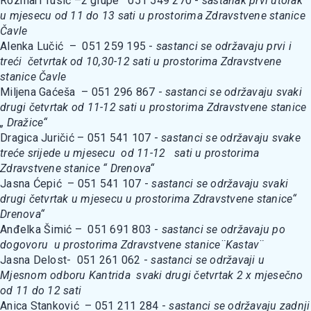
Rozmari Tusić –2 grupe 051 549 270 -
sastanak prvi utorak
u mjesecu od 11 do 13 sati u prostorima Zdravstvene stanice
Čavle
Alenka Lučić – 051 259 195 -
sastanci se održavaju prvi i
treći četvrtak od 10,30-12 sati u prostorima Zdravstvene
stanice Čavle
Miljena Gaćeša – 051 296 867 -
sastanci se održavaju svaki
drugi četvrtak od 11-12 sati u prostorima Zdravstvene stanice
„ Dražice“
Dragica Juričić – 051 541 107 -
sastanci se održavaju svake
treće srijede u mjesecu od 11-12 sati u prostorima
Zdravstvene stanice “ Drenova“
Jasna Ćepić – 051 541 107 -
sastanci se održavaju svaki
drugi četvrtak u mjesecu u prostorima Zdravstvene stanice“
Drenova“
Anđelka Šimić – 051 691 803 -
sastanci se održavaju po
dogovoru u prostorima Zdravstvene stanice¨Kastav¨
Jasna Delost- 051 261 062 -
sastanci se održavaji u
Mjesnom odboru Kantrida svaki drugi četvrtak 2 x mjesečno
od 11 do 12 sati
Anica Stanković – 051 211 284 -
sastanci se održavaju zadnji