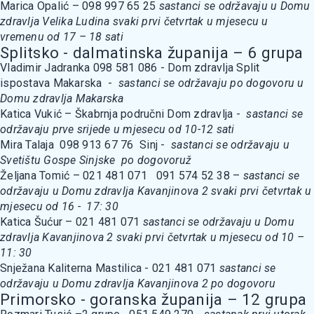
Marica Opalić – 098 997 65 25
sastanci se održavaju u Domu
zdravlja Velika Ludina svaki prvi četvrtak u mjesecu u
vremenu od 17 – 18 sati
Splitsko - dalmatinska županija – 6 grupa
Vladimir Jadranka 098 581 086 - Dom zdravlja Split
ispostava Makarska -
sastanci se održavaju po dogovoru u
Domu zdravlja Makarska
Katica Vukić – Škabrnja područni Dom zdravlja -
sastanci se
održavaju prve srijede u mjesecu od 10-12 sati
Mira Talaja 098 913 67 76 Sinj -
sastanci se održavaju u
Svetištu Gospe Sinjske po dogovoruž
Željana Tomić – 021 481 071 091 574 52 38 –
sastanci se
održavaju u Domu zdravlja Kavanjinova 2 svaki prvi četvrtak u
mjesecu od 16 - 17: 30
Katica Šućur – 021 481 071
sastanci se održavaju u Domu
zdravlja Kavanjinova 2 svaki prvi četvrtak u mjesecu od 10 –
11: 30
Snježana Kaliterna Mastilica - 021 481 071
sastanci se
održavaju u Domu zdravlja Kavanjinova 2 po dogovoru
Primorsko - goranska županija – 12 grupa