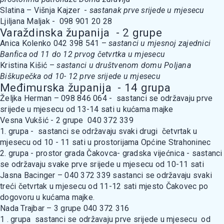
Slatina – Višnja Kajzer -
sastanak prve srijede u mjesecu
Ljiljana Maljak - 098 901 20 28
Varaždinska županija - 2 grupe
Anica Kolenko 042 398 541 –
sastanci u mjesnoj zajednici
Banfica od 11 do 12 prvog četvrtka u mjesecu
Kristina Kišić –
sastanci u društvenom domu Poljana
Biškupečka od 10- 12 prve srijede u mjesecu
Međimurska županija - 14 grupa
Željka Herman – 098 846 064 - sastanci se održavaju prve
srijede u mjesecu od 13-14 sati u kućama majke
Vesna Vukšić - 2 grupe 040 372 339
1. grupa - sastanci se održavaju svaki drugi četvrtak u
mjesecu od 10 - 11 sati u prostorijama Općine Strahoninec
2. grupa - prostor grada Čakovca- gradska vijećnica - sastanci
se održavaju svake prve srijede u mjesecu od 10-11 sati
Jasna Bacinger – 040 372 339 sastanci se održavaju svaki
treći četvrtak u mjesecu od 11-12 sati mjesto Čakovec po
dogovoru u kućama majke.
Nada Trajbar – 3 grupe 040 372 316
1 . grupa sastanci se održavaju prve srijede u mjesecu od