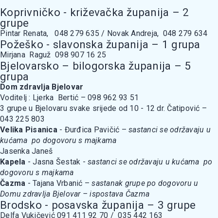
Koprivničko - križevačka županija – 2
grupe
Pintar Renata, 048 279 635 / Novak Andreja, 048 279 634
Požeško - slavonska županija – 1 grupa
Mirjana Raguž 098 907 16 25
Bjelovarsko – bilogorska županija – 5
grupa
Dom zdravlja Bjelovar
Voditelj : Ljerka Bertić – 098 962 93 51
3 grupe u Bjelovaru svake srijede od 10 - 12 dr. Čatipović –
043 225 803
Velika Pisanica
- Đurđica Pavičić –
sastanci se održavaju u
kućama po dogovoru s majkama
Jasenka Janeš
Kapela
- Jasna Šestak -
sastanci se održavaju u kućama po
dogovoru s majkama
Čazma
- Tajana Vrbanić –
sastanak grupe po dogovoru u
Domu zdravlja Bjelovar – ispostava Čazma
Brodsko - posavska županija – 3 grupe
Delfa Vukičević 091 411 92 70 / 035 442 163