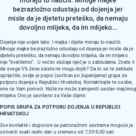
moraju to naučiti. Mnoge majke
bezrazložno odustaju od dojenja jer
misle da je djetetu preteško, da nemaju
dovoljno mlijeka, da im mlijeko...
Dojenje nije uvijek lako. I majka i dijete moraju to naučiti.
Mnoge majke bezrazložno odustaju od dojenja jer misle da je
djetetu preteško, da nemaju dovoljno mlijeka, da im mlijeko
nije "kvalitetno"... U većini slučaja riječ je o zabludama. Znate li
da svega 5% žena zaista ne mogu dojiti? Da bi se te zablude
spriječile, ovdje je popis (sortiran po županijama) grupa za
potporu dojenja u Republici Hrvatskoj. Kontaktirajte te osobe,
one će Vam pomoći. Ništa ne može zamijeniti sastav majčinog
mlijeka. Ono je savršeno za Vaše dijete.
POPIS GRUPA ZA POTPORU DOJENJA U REPUBLICI
HRVATSKOJ
Sve kontakte i dogovore sa patronažnim sestrama moguće je
ostvariti svaki radni dan u vremenu od 7,30-9,00 sati