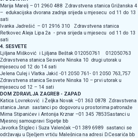
Marija Marelj – 01 2960 488 Zdravstvena stanica Grižanska 4
– edukacijska dvorana zadnja srijeda u mjesecu od 11 do 13
sati
Ivanka Jadrešić – 01 2916 310 Zdravstvena stanica
Retkovec Aleja Lipa 2a - prva srijeda u mjesecu od 11 do 13
sati
4. SESVETE
Ljiljana Mišković i Ljiljana Beštak 012050761 012050763
Zdravstvena stanica Sesvete Ninska 10 drugi utorak u
mjesecu od 12 do 14 sati
Jelena Culej i Vlatka Jakić -01 2050 761- 01 2050 763,757
Zdravstvena stanica Sesvete Ninska 10 – prvi utorak u
mjesecu od 12 – 14 sati
DOM ZDRAVLJA ZAGREB - ZAPAD
Katica Lovreković i Željka Novak –01 363 0878 Zdravstvena
stanica Jarun sastanci po dogovoru u prostorima patronaže
Mirna Stipanićev i Antonija Krznar –01 345 7853Sastanci u
Mjesnoj samoupravi Sigetje bb
Javorka Štiglec i Suza Valenčak –01 389 6989 sastanci se
održavaju u Dječjem vrtiću Malešnica na adresi D.Cesarića bb