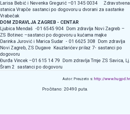
Larisa Bebić i Nevenka Gregurić –01 345 0034 Zdravstvena
stanica Vrapče sastanci po dogovoru u dvorani za sastanke
Vrabečak
DOM ZDRAVLJA ZAGREB - CENTAR
Ljubica Mendaš -01 6545 904 Dom zdravlja Novi Zagreb –
ZS Botinec –sastanci po dogovoru u kućama majke
Darinka Jurović i Marica Sudar - 01 6625 308 Dom zdravlja
Novi Zagreb, ZS Dugave Kauzlarićev prilaz 7- sastanci po
dogovoru
Đurđa Vincek –01 615 14 79 Dom zdravlja Trnje ZS Savica, Lj.
Šram 2 sastanci po dogovoru
Autor: Preuzeto s:
http://www.hugpd.hr
Pročitano: 20490 puta.