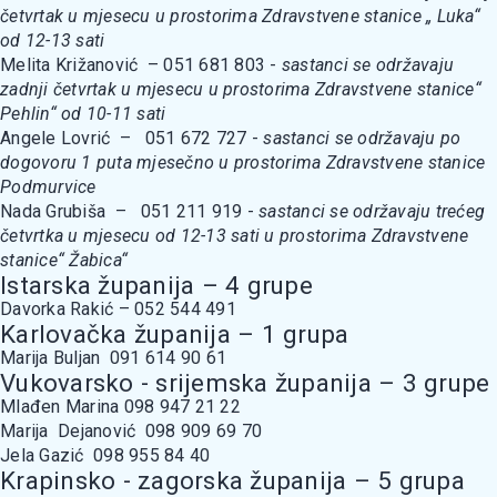
četvrtak u mjesecu u prostorima Zdravstvene stanice „ Luka“
od 12-13 sati
Melita Križanović – 051 681 803 -
sastanci se održavaju
zadnji četvrtak u mjesecu u prostorima Zdravstvene stanice“
Pehlin“ od 10-11 sati
Angele Lovrić – 051 672 727 -
sastanci se održavaju po
dogovoru 1 puta mjesečno u prostorima Zdravstvene stanice
Podmurvice
Nada Grubiša – 051 211 919 -
sastanci se održavaju trećeg
četvrtka u mjesecu od 12-13 sati u prostorima Zdravstvene
stanice“ Žabica“
Istarska županija – 4 grupe
Davorka Rakić – 052 544 491
Karlovačka županija – 1 grupa
Marija Buljan 091 614 90 61
Vukovarsko - srijemska županija – 3 grupe
Mlađen Marina 098 947 21 22
Marija Dejanović 098 909 69 70
Jela Gazić 098 955 84 40
Krapinsko - zagorska županija – 5 grupa