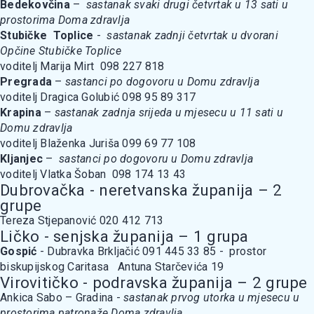
Bedekovčina
–
sastanak svaki drugi četvrtak u 13 sati u
prostorima Doma zdravlja
Stubičke Toplice
-
sastanak zadnji četvrtak u dvorani
Opčine Stubičke Toplice
voditelj Marija Mirt 098 227 818
Pregrada
–
sastanci po dogovoru u Domu zdravlja
voditelj Dragica Golubić 098 95 89 317
Krapina
–
sastanak zadnja srijeda u mjesecu u 11 sati u
Domu zdravlja
voditelj Blaženka Juriša 099 69 77 108
Kljanjec
–
sastanci po dogovoru u Domu zdravlja
voditelj Vlatka Šoban 098 174 13 43
Dubrovačka - neretvanska županija – 2
grupe
Tereza Stjepanović 020 412 713
Ličko - senjska županija – 1 grupa
Gospić
- Dubravka Brkljačić 091 445 33 85 - prostor
biskupijskog Caritasa Antuna Starčevića 19
Virovitičko - podravska županija – 2 grupe
Ankica Sabo – Gradina -
sastanak prvog utorka u mjesecu u
prostorima patronaže Doma zdravlja