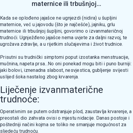
maternice ili trbušnjoj...
Kada se oplođeno jajašce ne ugnjezdi (nidira) u šupljini
maternice, već u jajovodu (što je najčešće), jajniku, grlu
maternice ili trbušnjoj šupljini, govorimo o izvanmateričnoj
trudnoći. Ugnježđeno jajašce nema uvjete za daljni razvoj, te
ugrožava zdravlje, a u rijetkim slučajevima i život trudnice.
Prisutni su trudnički simptomi poput izostanka menstruacije,
mučnina, napeta prsa...No oni ponekad mogu biti i puno burniji:
jaki bolovi, iznenadna slabost, nesvjestica, gubljenje svijesti
uslijed šoka nastalog zbog krvarenja.
Liječenje izvanmaterične
trudnoće:
Operativnim se putem odstranjuje plod, zaustavlja krvarenje, a
preostali dio zahvata ovisi o mjestu nidacije. Danas postoje i
poštedniji načini kojma se toliko ne smanjuje mogućnost za
sljedeću trudnoću.