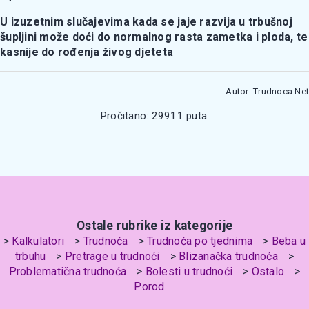
U izuzetnim slučajevima kada se jaje razvija u trbušnoj
šupljini može doći do normalnog rasta zametka i ploda, te
kasnije do rođenja živog djeteta
Autor: Trudnoca.Net
Pročitano: 29911 puta.
Ostale rubrike iz kategorije
Kalkulatori
Trudnoća
Trudnoća po tjednima
Beba u
trbuhu
Pretrage u trudnoći
Blizanačka trudnoća
Problematična trudnoća
Bolesti u trudnoći
Ostalo
Porod