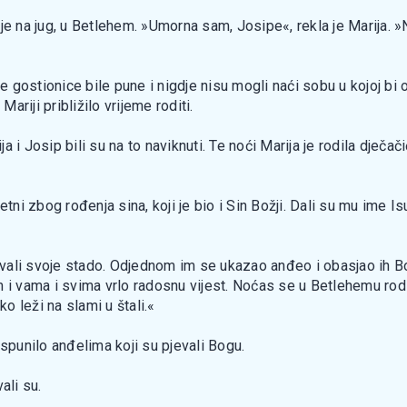
nje na jug, u Betlehem. »Umorna sam, Josipe«, rekla je Marija
e gostionice bile pune i nigdje nisu mogli naći sobu u kojoj bi o
Mariji približilo vrijeme roditi.
ija i Josip bili su na to naviknuti. Te noći Marija je rodila dječ
etni zbog rođenja sina, koji je bio i Sin Božji. Dali su mu ime 
čuvali svoje stado. Odjednom im se ukazao anđeo i obasjao ih Bo
 i vama i svima vrlo radosnu vijest. Noćas se u Betlehemu rodilo
 leži na slami u štali.«
ispunilo anđelima koji su pjevali Bogu.
ali su.