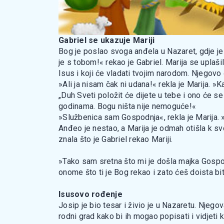
Gabriel se ukazuje Mariji
Bog je poslao svoga anđela u Nazaret, gdje je
je s tobom!« rekao je Gabriel. Marija se uplašil
Isus i koji će vladati tvojim narodom. Njegovo ć
»Ali ja nisam čak ni udana!« rekla je Marija. 
„Duh Sveti položit će dijete u tebe i ono će se
godinama. Bogu ništa nije nemoguće!«
»Službenica sam Gospodnja«, rekla je Marija.
Anđeo je nestao, a Marija je odmah otišla k svoj
znala što je Gabriel rekao Mariji.
»Tako sam sretna što mi je došla majka Gospodi
onome što ti je Bog rekao i zato ćeš doista bit
Isusovo rođenje
Josip je bio tesar i živio je u Nazaretu. Njego
rodni grad kako bi ih mogao popisati i vidjeti