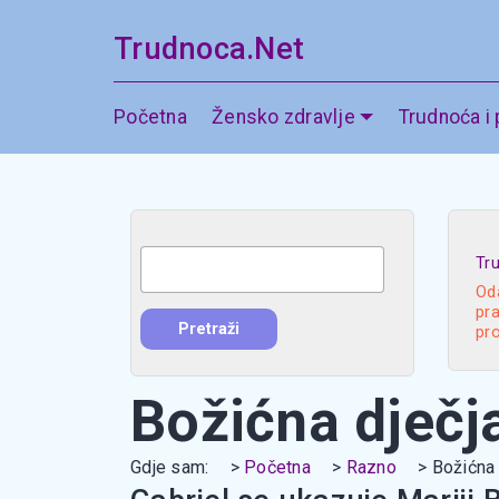
Trudnoca.Net
Početna
Žensko zdravlje
Trudnoća i
Tr
Oda
pra
pr
Božićna dječj
Gdje sam:
Početna
Razno
Božićna 