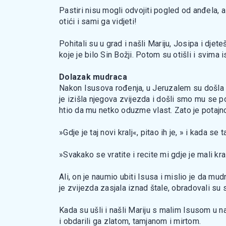
Pastiri nisu mogli odvojiti pogled od anđela, 
otići i sami ga vidjeti!
Pohitali su u grad i našli Mariju, Josipa i djet
koje je bilo Sin Božji. Potom su otišli i svima i
Dolazak mudraca
Nakon Isusova rođenja, u Jeruzalem su došla tr
je izišla njegova zvijezda i došli smo mu se po
htio da mu netko oduzme vlast. Zato je potaj
»Gdje je taj novi kralj«, pitao ih je, » i kada
»Svakako se vratite i recite mi gdje je mali kral
Ali, on je naumio ubiti Isusa i mislio je da m
je zvijezda zasjala iznad štale, obradovali su 
Kada su ušli i našli Mariju s malim Isusom u na
i obdarili ga zlatom, tamjanom i mirtom.