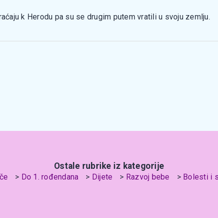
raćaju k Herodu pa su se drugim putem vratili u svoju zemlju.
Ostale rubrike iz kategorije
če
Do 1. rođendana
Dijete
Razvoj bebe
Bolesti i 