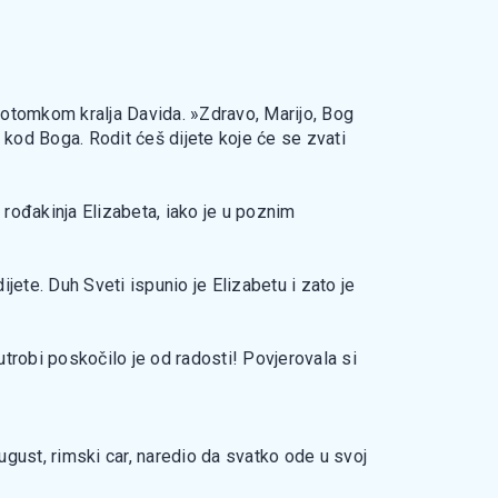
 potomkom kralja Davida. »Zdravo, Marijo, Bog
st kod Boga. Rodit ćeš dijete koje će se zvati
a rođakinja Elizabeta, iako je u poznim
ijete. Duh Sveti ispunio je Elizabetu i zato je
utrobi poskočilo je od radosti! Povjerovala si
August, rimski car, naredio da svatko ode u svoj