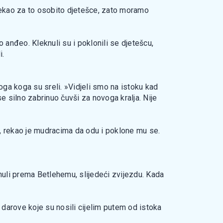
 rekao za to osobito djetešce, zato moramo
ao anđeo. Kleknuli su i poklonili se djetešcu,
i.
oga koga su sreli. »Vidjeli smo na istoku kad
se silno zabrinuo čuvši za novoga kralja. Nije
mu, rekao je mudracima da odu i poklone mu se.
enuli prema Betlehemu, slijedeći zvijezdu. Kada
e darove koje su nosili cijelim putem od istoka