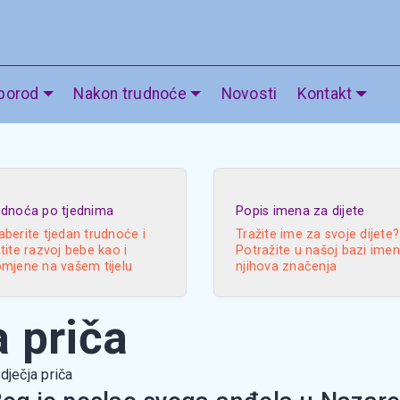
 porod
Nakon trudnoće
Novosti
Kontakt
udnoća po tjednima
Popis imena za dijete
berite tjedan trudnoće i
Tražite ime za svoje dijete?
tite razvoj bebe kao i
Potražite u našoj bazi imen
omjene na vašem tijelu
njihova značenja
a priča
dječja priča