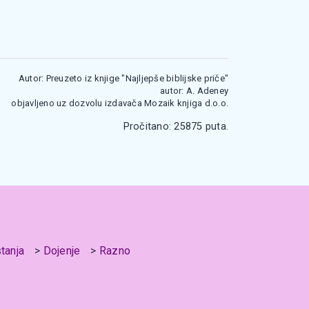
Autor: Preuzeto iz knjige "Najljepše biblijske priče"
autor: A. Adeney
objavljeno uz dozvolu izdavača Mozaik knjiga d.o.o.
Pročitano: 25875 puta.
stanja
Dojenje
Razno