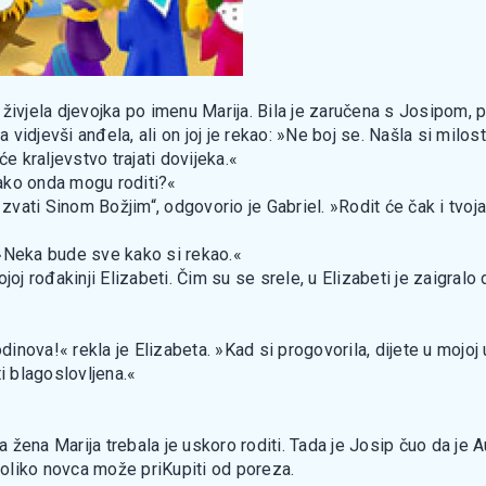
 živjela djevojka po imenu Marija. Bila je zaručena s Josipom,
a vidjevši anđela, ali on joj je rekao: »Ne boj se. Našla si milo
e kraljevstvo trajati dovijeka.«
»Kako onda mogu roditi?«
 zvati Sinom Božjim“, odgovorio je Gabriel. »Rodit će čak i tvoj
 »Neka bude sve kako si rekao.«
oj rođakinji Elizabeti. Čim su se srele, u Elizabeti je zaigralo d
nova!« rekla je Elizabeta. »Kad si progovorila, dijete u mojoj 
i blagoslovljena.«
va žena Marija trebala je uskoro roditi. Tada je Josip čuo da je 
 koliko novca može priKupiti od poreza.