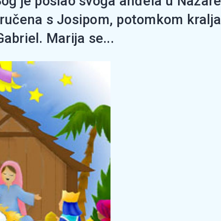
Bog je poslao svoga anđela u Nazaret,
zaručena s Josipom, potomkom kralja 
abriel. Marija se...