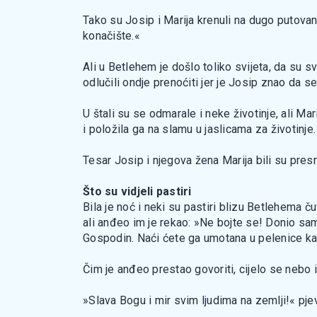
Tako su Josip i Marija krenuli na dugo putova
konačište.«
Ali u Betlehem je došlo toliko svijeta, da su sv
odlučili ondje prenoćiti jer je Josip znao da se 
U štali su se odmarale i neke životinje, ali Mar
i položila ga na slamu u jaslicama za životinje.
Tesar Josip i njegova žena Marija bili su presr
Što su vidjeli pastiri
Bila je noć i neki su pastiri blizu Betlehema 
ali anđeo im je rekao: »Ne bojte se! Donio sam
Gospodin. Naći ćete ga umotana u pelenice kako
Čim je anđeo prestao govoriti, cijelo se nebo 
»Slava Bogu i mir svim ljudima na zemlji!« pjev