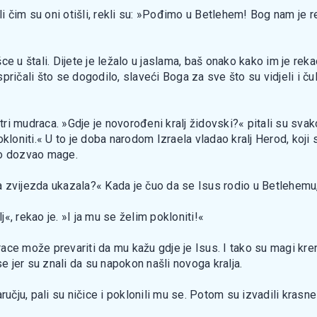
ali čim su oni otišli, rekli su: »Pođimo u Betlehem! Bog nam je
ešce u štali. Dijete je ležalo u jaslama, baš onako kako im je rek
spričali što se dogodilo, slaveći Boga za sve što su vidjeli i čul
i mudraca. »Gdje je novorođeni kralj židovski?« pitali su svak
kloniti.« U to je doba narodom Izraela vladao kralj Herod, koji 
no dozvao mage.
 se ta zvijezda ukazala?« Kada je čuo da se Isus rodio u Betlehe
j«, rekao je. »I ja mu se želim pokloniti!«
udrace može prevariti da mu kažu gdje je Isus. I tako su magi kr
se jer su znali da su napokon našli novoga kralja.
ručju, pali su ničice i poklonili mu se. Potom su izvadili krasn