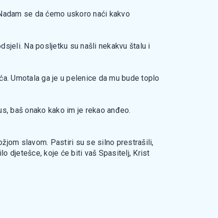
. »Nadam se da ćemo uskoro naći kakvo
dsjeli. Na posljetku su našli nekakvu štalu i
ačića. Umotala ga je u pelenice da mu bude toplo
Isus, baš onako kako im je rekao anđeo.
žjom slavom. Pastiri su se silno prestrašili,
 djetešce, koje će biti vaš Spasitelj, Krist