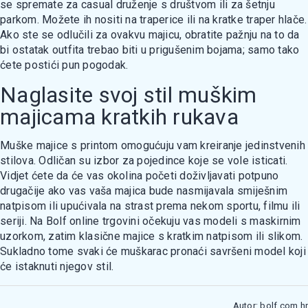
se spremate za casual druženje s društvom ili za šetnju
parkom. Možete ih nositi na traperice ili na kratke traper hlače.
Ako ste se odlučili za ovakvu majicu, obratite pažnju na to da
bi ostatak outfita trebao biti u prigušenim bojama; samo tako
ćete postići pun pogodak.
Naglasite svoj stil muškim
majicama kratkih rukava
Muške majice s printom omogućuju vam kreiranje jedinstvenih
stilova. Odličan su izbor za pojedince koje se vole isticati.
Vidjet ćete da će vas okolina početi doživljavati potpuno
drugačije ako vas vaša majica bude nasmijavala smiješnim
natpisom ili upućivala na strast prema nekom sportu, filmu ili
seriji. Na Bolf online trgovini očekuju vas modeli s maskirnim
uzorkom, zatim klasične majice s kratkim natpisom ili slikom.
Sukladno tome svaki će muškarac pronaći savršeni model koji
će istaknuti njegov stil.
Autor: bolf.com.hr