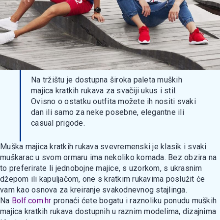
Na tržištu je dostupna široka paleta muških
majica kratkih rukava za svačiji ukus i stil.
Ovisno o ostatku outfita možete ih nositi svaki
dan ili samo za neke posebne, elegantne ili
casual prigode.
Muška majica kratkih rukava svevremenski je klasik i svaki
muškarac u svom ormaru ima nekoliko komada. Bez obzira na
to preferirate li jednobojne majice, s uzorkom, s ukrasnim
džepom ili kapuljačom, one s kratkim rukavima poslužit će
vam kao osnova za kreiranje svakodnevnog stajlinga.
Na
Bolf.com.hr
pronaći ćete bogatu i raznoliku ponudu muških
majica kratkih rukava dostupnih u raznim modelima, dizajnima