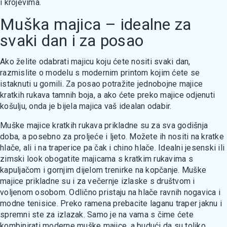
i krojevima.
Muška majica – idealne za
svaki dan i za posao
Ako želite odabrati majicu koju ćete nositi svaki dan,
razmislite o modelu s modernim printom kojim ćete se
istaknuti u gomili. Za posao potražite jednobojne majice
kratkih rukava tamnih boja, a ako ćete preko majice odjenuti
košulju, onda je bijela majica vaš idealan odabir.
Muške majice kratkih rukava prikladne su za sva godišnja
doba, a posebno za proljeće i ljeto. Možete ih nositi na kratke
hlače, ali i na traperice pa čak i chino hlače. Idealni jesenski ili
zimski look obogatite majicama s kratkim rukavima s
kapuljačom i gornjim dijelom trenirke na kopčanje. Muške
majice prikladne su i za večernje izlaske s društvom i
voljenom osobom. Odlično pristaju na hlače ravnih nogavica i
modne tenisice. Preko ramena prebacite laganu traper jaknu i
spremni ste za izlazak. Samo je na vama s čime ćete
kombinirati moderne muške majice, a budući da su toliko