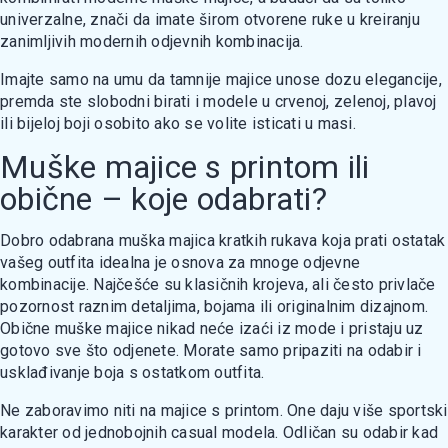
univerzalne, znači da imate širom otvorene ruke u kreiranju
zanimljivih modernih odjevnih kombinacija.
Imajte samo na umu da tamnije majice unose dozu elegancije,
premda ste slobodni birati i modele u crvenoj, zelenoj, plavoj
ili bijeloj boji osobito ako se volite isticati u masi.
Muške majice s printom ili
obične – koje odabrati?
Dobro odabrana muška majica kratkih rukava koja prati ostatak
vašeg outfita idealna je osnova za mnoge odjevne
kombinacije. Najčešće su klasičnih krojeva, ali često privlače
pozornost raznim detaljima, bojama ili originalnim dizajnom.
Obične muške majice nikad neće izaći iz mode i pristaju uz
gotovo sve što odjenete. Morate samo pripaziti na odabir i
usklađivanje boja s ostatkom outfita.
Ne zaboravimo niti na majice s printom. One daju više sportski
karakter od jednobojnih casual modela. Odličan su odabir kad